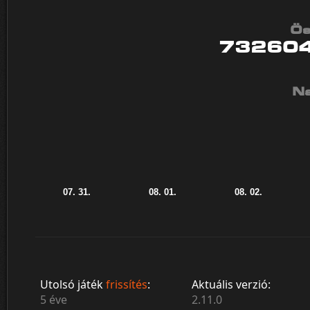
Ös
73260
Na
Utolsó játék
frissítés
:
Aktuális verzió:
5 éve
2.11.0