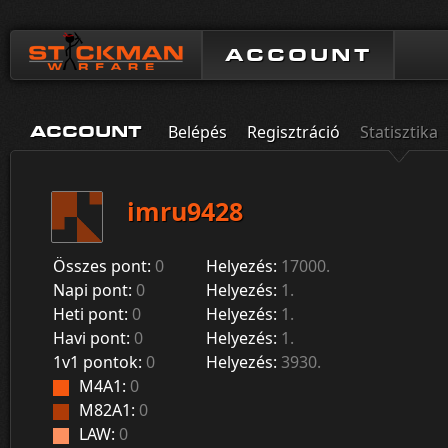
ACCOUNT
Belépés
Regisztráció
Statisztika
ACCOUNT
imru9428
Összes pont:
0
Helyezés:
17000.
Napi pont:
0
Helyezés:
1.
Heti pont:
0
Helyezés:
1.
Havi pont:
0
Helyezés:
1.
1v1 pontok:
0
Helyezés:
3930.
M4A1:
0
M82A1:
0
LAW:
0