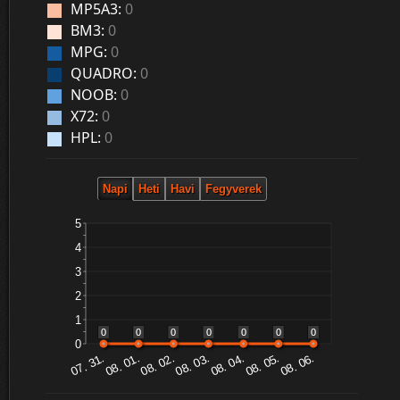
MP5A3:
0
BM3:
0
MPG:
0
QUADRO:
0
NOOB:
0
X72:
0
HPL:
0