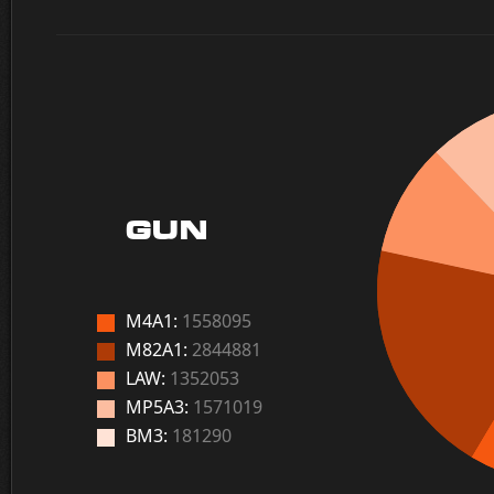
GUN
M4A1:
1558095
M82A1:
2844881
LAW:
1352053
MP5A3:
1571019
BM3:
181290