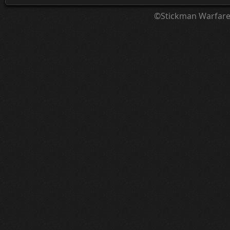
©Stickman Warfar