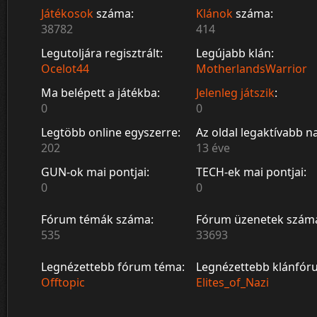
Játékosok
száma:
Klánok
száma:
38782
414
Legutoljára regisztrált:
Legújabb klán:
Ocelot44
MotherlandsWarrior
Ma belépett a játékba:
Jelenleg játszik
:
0
0
Legtöbb online egyszerre:
Az oldal legaktívabb n
202
13 éve
GUN-ok mai pontjai:
TECH-ek mai pontjai:
0
0
Fórum témák száma:
Fórum üzenetek szám
535
33693
Legnézettebb fórum téma:
Legnézettebb klánfór
Offtopic
Elites_of_Nazi