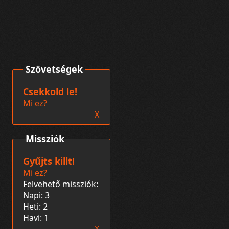
Szövetségek
Csekkold le!
Mi ez?
X
Missziók
Gyűjts killt!
Mi ez?
Felvehető missziók:
Napi: 3
Heti: 2
Havi: 1