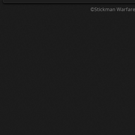
©Stickman Warfar