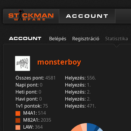
ACCOUNT
Belépés
Regisztráció
Statisztika
ACCOUNT
monsterboy
Összes pont:
4581
Helyezés:
556.
Napi pont:
0
Helyezés:
1.
Heti pont:
0
Helyezés:
2.
Havi pont:
0
Helyezés:
2.
1v1 pontok:
75
Helyezés:
471.
M4A1:
514
M82A1:
2035
LAW:
364