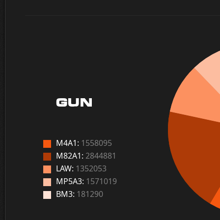
GUN
M4A1:
1558095
M82A1:
2844881
LAW:
1352053
MP5A3:
1571019
BM3:
181290