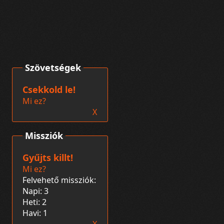
Szövetségek
Csekkold le!
Mi ez?
X
Missziók
Gyűjts killt!
Mi ez?
Felvehető missziók:
Napi: 3
Heti: 2
Havi: 1