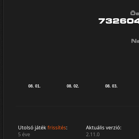
Ös
73260
Na
Utolsó játék
frissítés
:
Aktuális verzió:
5 éve
2.11.0