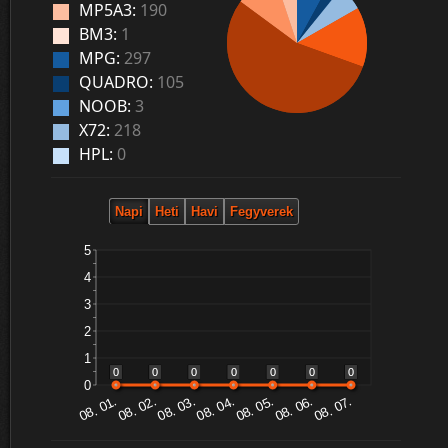
MP5A3:
190
BM3:
1
MPG:
297
QUADRO:
105
NOOB:
3
X72:
218
HPL:
0