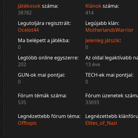
Játékosok
száma:
Klánok
száma:
38782
414
Legutoljára regisztrált:
Legújabb klán:
Ocelot44
MotherlandsWarrior
Ma belépett a játékba:
Jelenleg játszik
:
0
0
Legtöbb online egyszerre:
Az oldal legaktívabb n
202
13 éve
GUN-ok mai pontjai:
TECH-ek mai pontjai:
0
0
Fórum témák száma:
Fórum üzenetek szám
535
33693
Legnézettebb fórum téma:
Legnézettebb klánfór
Offtopic
Elites_of_Nazi