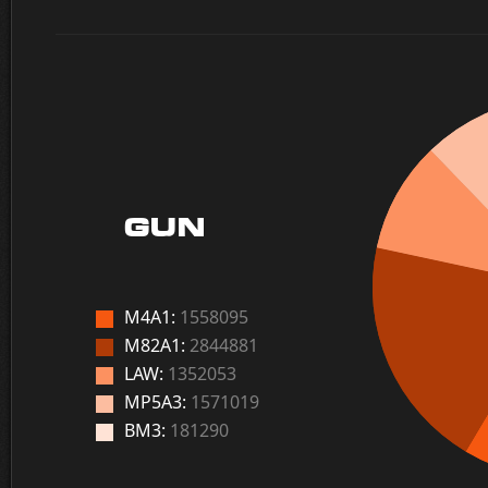
GUN
M4A1:
1558095
M82A1:
2844881
LAW:
1352053
MP5A3:
1571019
BM3:
181290