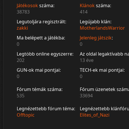
Játékosok
száma:
Klánok
száma:
38783
414
Legutoljára regisztrált:
Legújabb klán:
zakki
MotherlandsWarrior
Ma belépett a játékba:
Jelenleg játszik
:
0
0
Legtöbb online egyszerre:
Az oldal legaktívabb n
202
13 éve
GUN-ok mai pontjai:
TECH-ek mai pontjai:
0
0
Fórum témák száma:
Fórum üzenetek szám
535
33694
Legnézettebb fórum téma:
Legnézettebb klánfór
Offtopic
Elites_of_Nazi