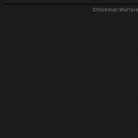
©Stickman Warfar