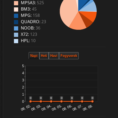
MP5A3:
525
BM3:
45
MPG:
158
QUADRO:
23
NOOB:
36
X72:
123
HPL:
10