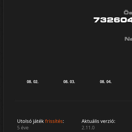
Ös
73260
Na
Utolsó játék
frissítés
:
Aktuális verzió:
5 éve
2.11.0