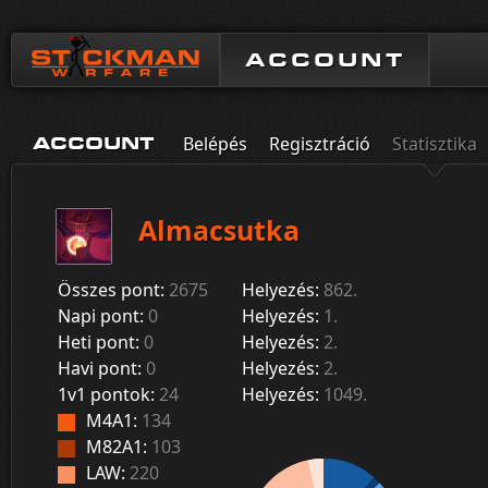
ACCOUNT
Belépés
Regisztráció
Statisztika
ACCOUNT
Almacsutka
Összes pont:
2675
Helyezés:
862.
Napi pont:
0
Helyezés:
1.
Heti pont:
0
Helyezés:
2.
Havi pont:
0
Helyezés:
2.
1v1 pontok:
24
Helyezés:
1049.
M4A1:
134
M82A1:
103
LAW:
220