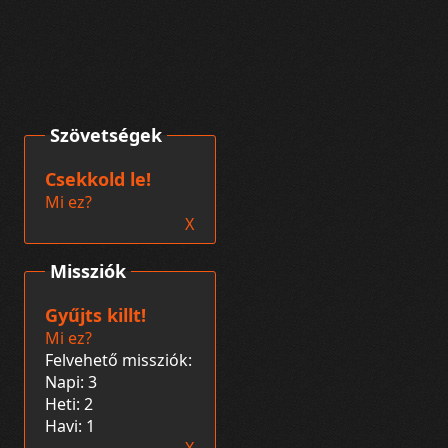
Szövetségek
Csekkold le!
Mi ez?
X
Missziók
Gyűjts killt!
Mi ez?
Felvehető missziók:
Napi: 3
Heti: 2
Havi: 1