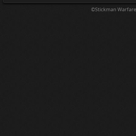
©Stickman Warfar