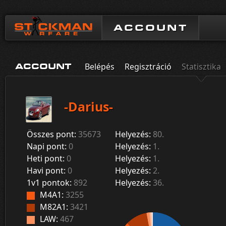
ACCOUNT
Belépés
Regisztráció
Statisztika
ACCOUNT
-Darius-
Összes pont:
35673
Helyezés:
80.
Napi pont:
0
Helyezés:
1.
Heti pont:
0
Helyezés:
1.
Havi pont:
0
Helyezés:
2.
1v1 pontok:
892
Helyezés:
36.
M4A1:
3255
M82A1:
3421
LAW:
467