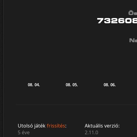
Ös
73260
Na
Utolsó játék
frissítés
:
Aktuális verzió:
5 éve
2.11.0