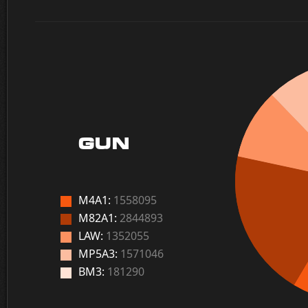
GUN
M4A1:
1558095
M82A1:
2844893
LAW:
1352055
MP5A3:
1571046
BM3:
181290