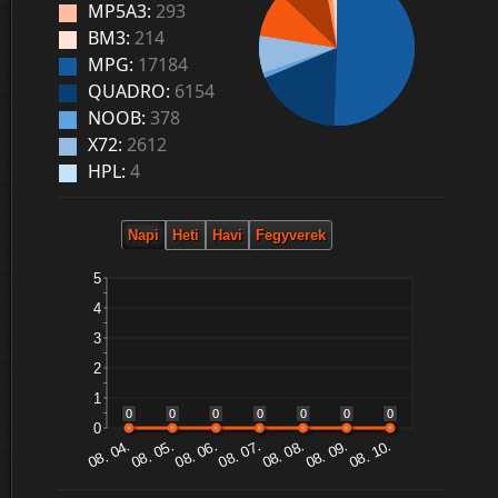
MP5A3:
293
BM3:
214
MPG:
17184
QUADRO:
6154
NOOB:
378
X72:
2612
HPL:
4