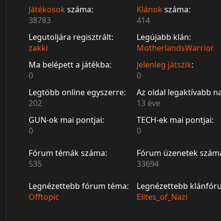
Játékosok
száma:
Klánok
száma:
38783
414
Legutoljára regisztrált:
Legújabb klán:
zakki
MotherlandsWarrior
Ma belépett a játékba:
Jelenleg játszik
:
0
0
Legtöbb online egyszerre:
Az oldal legaktívabb n
202
13 éve
GUN-ok mai pontjai:
TECH-ek mai pontjai:
0
0
Fórum témák száma:
Fórum üzenetek szám
535
33694
Legnézettebb fórum téma:
Legnézettebb klánfór
Offtopic
Elites_of_Nazi