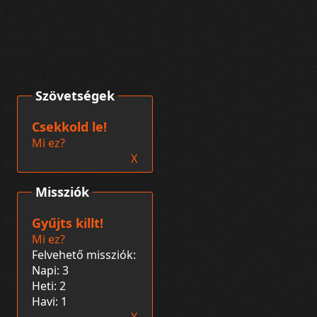
Szövetségek
Csekkold le!
Mi ez?
X
Missziók
Gyűjts killt!
Mi ez?
Felvehető missziók:
Napi: 3
Heti: 2
Havi: 1