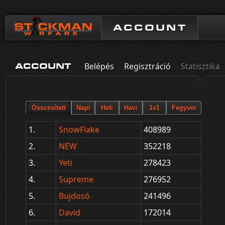
ACCOUNT
Belépés
Regisztráció
Statisztika
ACCOUNT
1.
SnowFlake
408989
2.
NEW
352218
3.
Yeti
278423
4.
Supreme
276952
5.
Bujdosó
241496
6.
David
172014