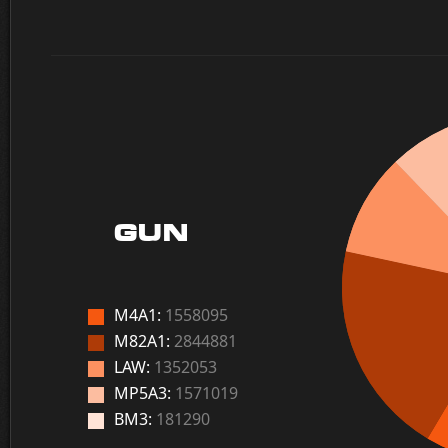
GUN
M4A1:
1558095
M82A1:
2844881
LAW:
1352053
MP5A3:
1571019
BM3:
181290