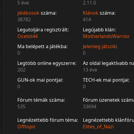
5 éve
2.11.0
Játékosok
száma:
Klánok
száma:
38782
414
Legutoljára regisztrált:
Legújabb klán:
Ocelot44
MotherlandsWarrior
Ma belépett a játékba:
Jelenleg játszik
:
0
0
Legtöbb online egyszerre:
Az oldal legaktívabb n
202
13 éve
GUN-ok mai pontjai:
TECH-ek mai pontjai:
0
0
Fórum témák száma:
Fórum üzenetek szám
535
33694
Legnézettebb fórum téma:
Legnézettebb klánfór
Offtopic
Elites_of_Nazi