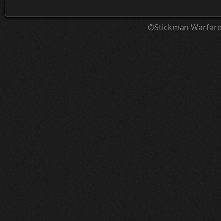
©Stickman Warfar