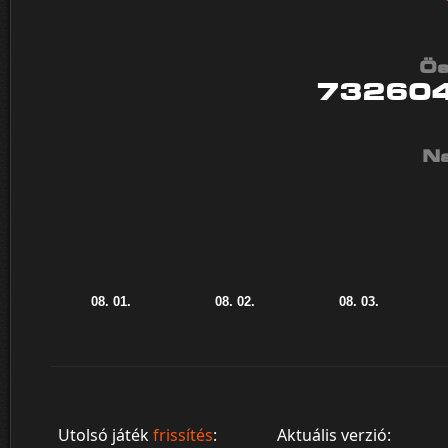
Ös
73260
Na
Utolsó játék
frissítés
:
Aktuális verzió: