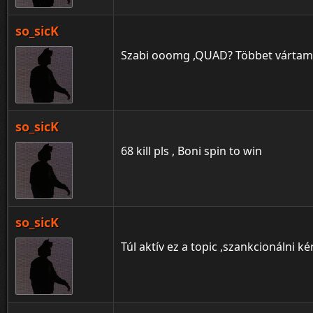
so_sicK
Szabi ooomg ,QUAD? Többet várta
so_sicK
68 kill pls , Boni spin to win
so_sicK
Túl aktív ez a topic ,szankcionálni k