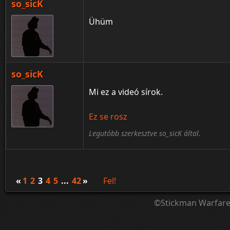
so_sicK
Ühüm
so_sicK
Mi ez a videó sírok.
Ez se rosz
Legutóbb szerkesztve so_sicK által.
«
1
2
3
4
5
...
42
»
Fel!
©Stickman Warfar