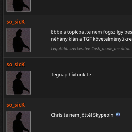
so_sicK
Ebbe a topicba ,te nem fogsz így bes
néhány klán a TGF követelményükre.
Legutóbb szerkesztve Cash_made_me által.
so_sicK
Tegnap hívtunk te :c
so_sicK
Chris te nem jöttél Skypeolni