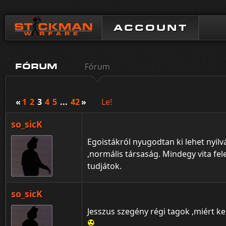
ACCOUNT
Fórum
FÓRUM
«
1
2
3
4
5
...
42
»
Le!
so_sicK
Egoistákról nyugodtan ki lehet nyilv
,normális társaság. Mindegy vita fel
tudjátok.
so_sicK
Jesszus szegény régi tagok ,miért ke