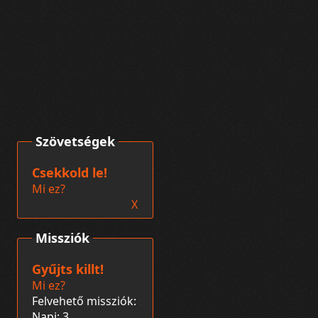
Szövetségek
Csekkold le!
Mi ez?
X
Missziók
Gyűjts killt!
Mi ez?
Felvehető missziók:
Napi: 3