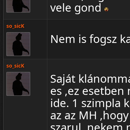
vele gond
so_sicK
Nem is fogsz ka
so_sicK
Saját klánomma
es ,ez esetben
ide. 1 szimpla 
az az MH ,hogy
szarul ,nekem 