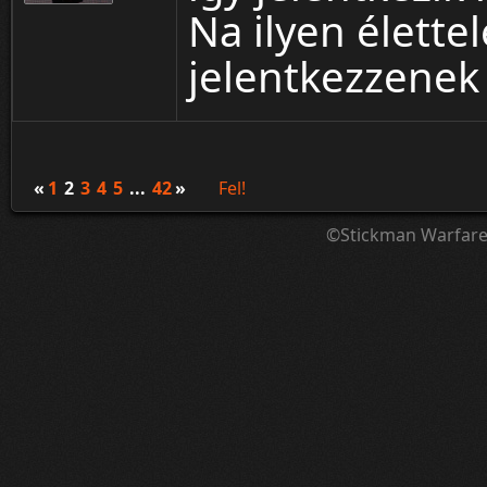
Na ilyen élett
jelentkezzenek
«
1
2
3
4
5
...
42
»
Fel!
©Stickman Warfar