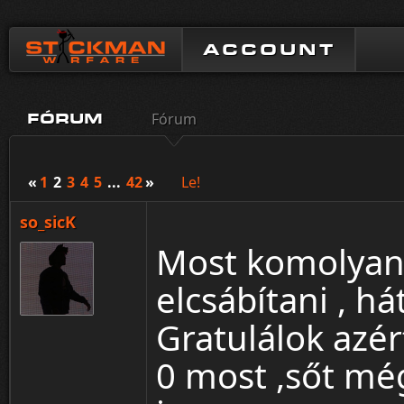
ACCOUNT
Fórum
FÓRUM
«
1
2
3
4
5
...
42
»
Le!
so_sicK
Most komolyan 
elcsábítani , há
Gratulálok azér
0 most ,sőt még