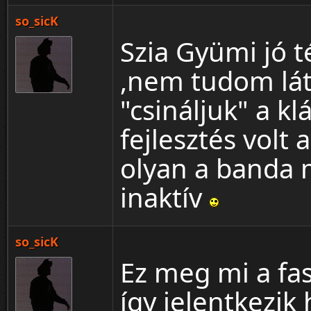
so_sicK
Szia Gyümi jó t
,nem tudom látt
"csináljuk" a kl
fejlesztés volt
olyan a banda 
inaktív
so_sicK
Ez meg mi a fa
így jelentkezik