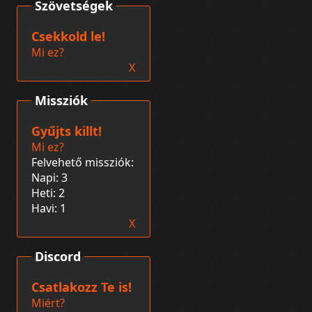
Szövetségek
Csekkold le!
Mi ez?
X
Missziók
Gyűjts killt!
Mi ez?
Felvehető missziók:
Napi: 3
Heti: 2
Havi: 1
X
Discord
Csatlakozz Te is!
Miért?