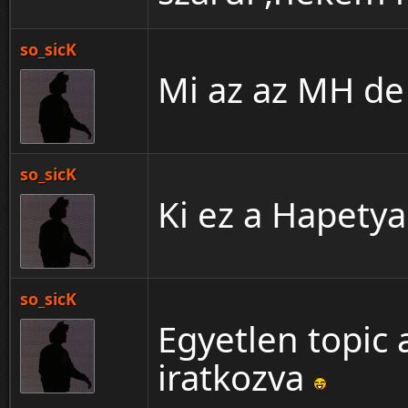
so_sicK
Mi az az MH d
so_sicK
Ki ez a Hapetya
so_sicK
Egyetlen topic
iratkozva