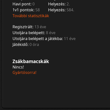
Havi pont:
0
Helyezés:
2.
1v1 pontok:
58
Helyezés:
584.
További statisztikák
Regisztrált:
13 éve
Utoljára belépett:
8 éve
Utoljára belépett a játékba:
11 éve
Játékidő:
0 óra
Zsákbamacskák
Nincs!
Gyártósorra!