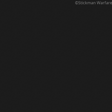
©Stickman Warfar