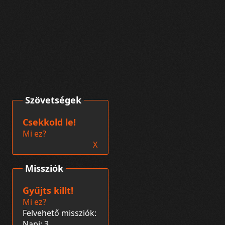
Szövetségek
Csekkold le!
Mi ez?
X
Missziók
Gyűjts killt!
Mi ez?
Felvehető missziók:
Napi: 3