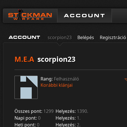
ACCOUNT
scorpion23
Belépés
Regisztráció
ACCOUNT
M.E.A
scorpion23
Rang:
Felhasználó
Korábbi klánjai
Összes pont:
1299
Helyezés:
1390.
Napi pont:
0
Helyezés:
1.
Heti pont:
0
Helyezés:
2.