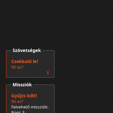
Szövetségek
Csekkold le!
Mi ez?
X
Missziók
Gyűjts killt!
Mi ez?
Felvehető missziók:
Napi: 3