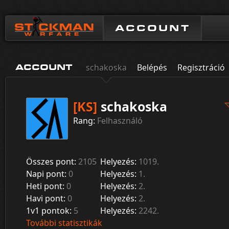
ACCOUNT
schakoska
Belépés
Regisztráció
ACCOUNT
[KS]
schakoska
Rang:
Felhasználó
Összes pont:
2105
Helyezés:
1019.
Napi pont:
0
Helyezés:
1.
Heti pont:
0
Helyezés:
2.
Havi pont:
0
Helyezés:
2.
1v1 pontok:
5
Helyezés:
2242.
További statisztikák