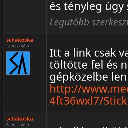
és tényleg úgy 
Legutóbb szerkeszt
schakoska
Felhasználó
Itt a link csak
töltötte fel és
gépközelbe len
http://www.med
4ft36wxl7/Stic
schakoska
Felhasználó