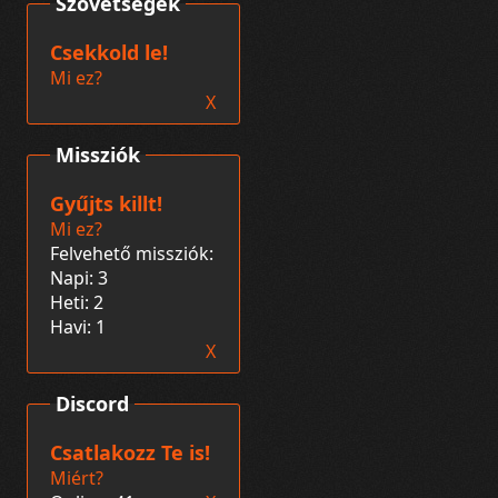
Szövetségek
Csekkold le!
Mi ez?
X
Missziók
Gyűjts killt!
Mi ez?
Felvehető missziók:
Napi: 3
Heti: 2
Havi: 1
X
Discord
Csatlakozz Te is!
Miért?