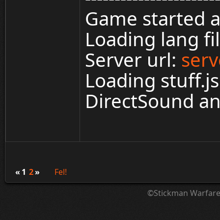
Game started a
Loading lang f
Server url:
serv
Loading stuff.j
DirectSound and
«
1
2
»
Fel!
©Stickman Warfar