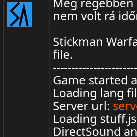
Még régebben k
nem volt rá idő
Stickman Warfa
file.
----------------------
Game started a
Loading lang f
Server url:
serv
Loading stuff.j
DirectSound and