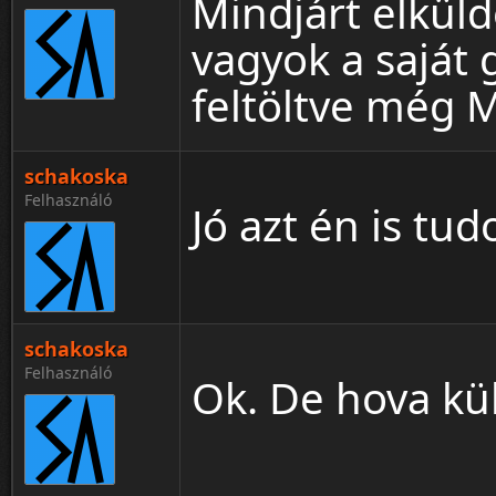
Mindjárt elkül
vagyok a saját
feltöltve még M
schakoska
Felhasználó
Jó azt én is tu
schakoska
Felhasználó
Ok. De hova kü