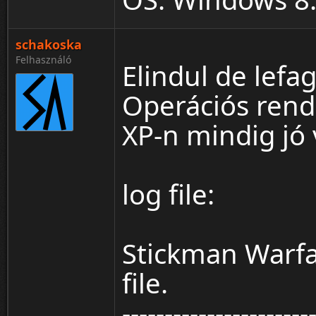
schakoska
Felhasználó
Elindul de lef
Operációs rend
XP-n mindig jó 
log file:
Stickman Warfa
file.
----------------------