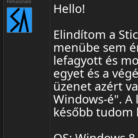
Felhasználó
Hello!
Elindítom a Sti
menübe sem ért 
lefagyott és mo
egyet és a végér
üzenet azért va
Windows-é". A l
később tudom ki
OS: Windows 8.1