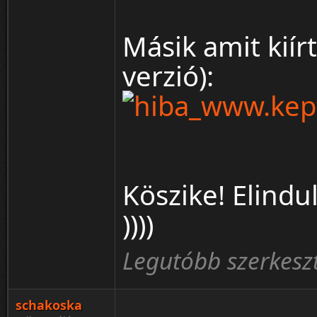
Másik amit kiír
verzió):
Köszike! Elindu
))))
Legutóbb szerkeszt
schakoska