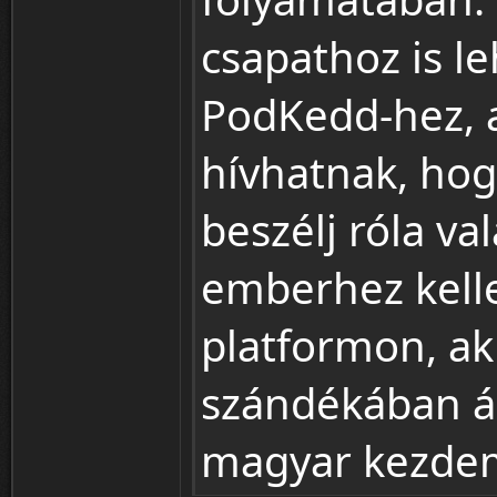
csapathoz is l
PodKedd-hez, 
hívhatnak, hog
beszélj róla va
emberhez kelle
platformon, ak
szándékában áll
magyar kezde