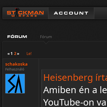
ACCOUNT
Fórum
FÓRUM
«
1
2
»
Le!
schakoska
Felhasználó
Heisenberg írt
Amiben én a le
YouTube-on val