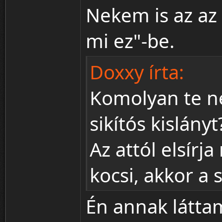
Nekem is az az
mi ez"-be.
Doxxy írta:
Komolyan te n
sikítós kislányt
Az attól elsírj
kocsi, akkor a 
Én annak láttam