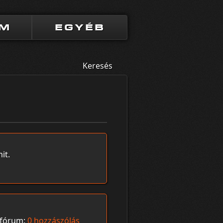
UM
EGYÉB
Keresés
it.
fórum:
0 hozzászólás