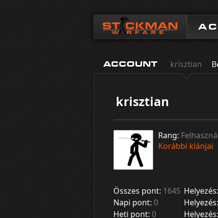
A
krisztian
B
ACCOUNT
krisztian
Rang:
Felhaszná
Korábbi klánjai
Összes pont:
1645
Helyezés
Napi pont:
0
Helyezés
Heti pont:
0
Helyezés