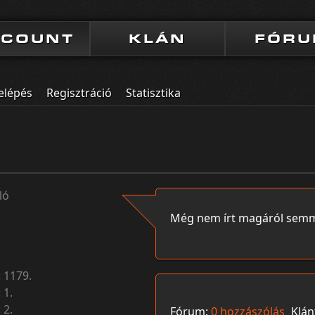
CCOUNT
KLÁN
FÓR
elépés
Regisztráció
Statisztika
ló
Még nem írt magáról semm
:
1179.
:
1.
:
2.
Fórum:
0 hozzászólás
Klán