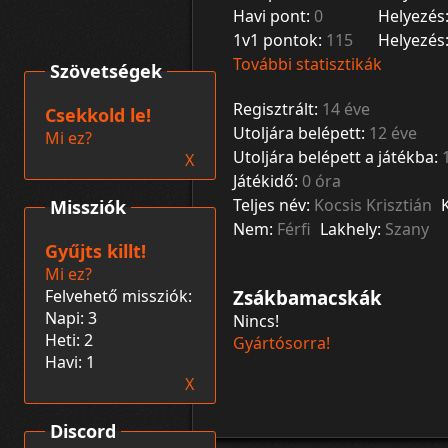
Havi pont:
0
Helyezés
1v1 pontok:
115
Helyezés
További statisztikák
Szövetségek
Regisztrált:
14 éve
Csekkold le!
Utoljára belépett:
12 éve
Mi ez?
Utoljára belépett a játékba:
X
Játékidő:
0 óra
Teljes név:
Kocsis Krisztián
Missziók
Nem:
Férfi
Lakhely:
Szany
Gyűjts killt!
Mi ez?
Felvehető missziók:
Zsákbamacskák
Napi: 3
Nincs!
Heti: 2
Gyártósorra!
Havi: 1
X
Discord