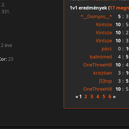
:
2.
1v1 eredmények (
17 megn
:
331.
*__Domyos__*
5
:
3
Kintsze
10
:
5
Kintsze
10
:
2
Kintsze
10
:
3
12 éve
pöcc
0
:
1
balintmed
4
:
5
Kor:
23
OneThreeHill
10
:
4
krisztian
3
:
1
[S]top
3
:
5
OneThreeHill
10
:
5
«
1
2
3
4
5
6
»