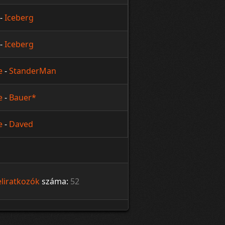
-
Iceberg
-
Iceberg
e
-
StanderMan
e
-
Bauer*
e
-
Daved
eliratkozók
száma:
52