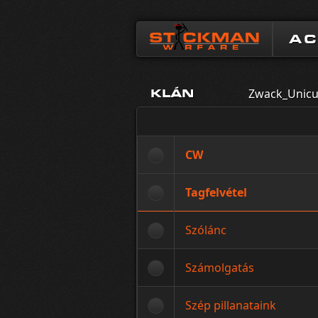
A
Zwack_Unic
KLÁN
CW
Tagfelvétel
Szólánc
Számolgatás
Szép pillanataink