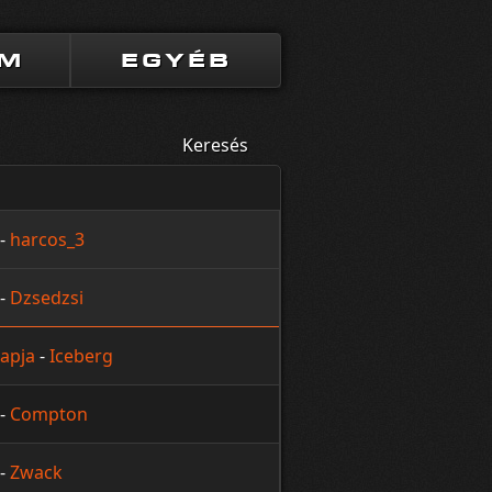
UM
EGYÉB
Keresés
-
harcos_3
-
Dzsedzsi
apja
-
Iceberg
-
Compton
-
Zwack