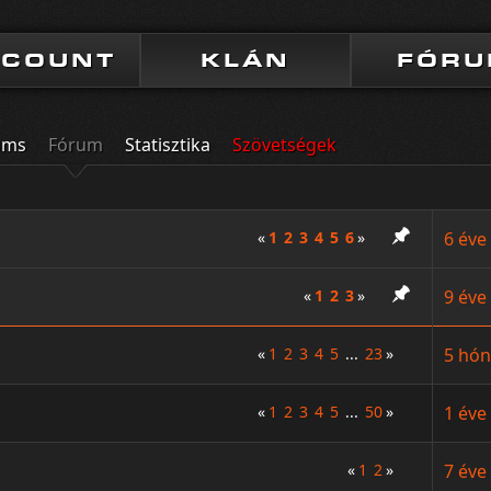
CCOUNT
KLÁN
FÓR
ums
Fórum
Statisztika
Szövetségek
«
1
2
3
4
5
6
»
6 éve
«
1
2
3
»
9 éve
«
1
2
3
4
5
...
23
»
5 hón
«
1
2
3
4
5
...
50
»
1 éve
«
1
2
»
7 éve