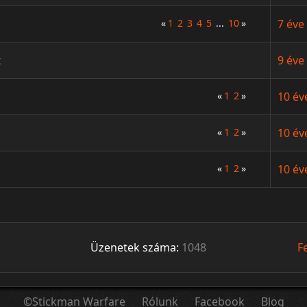
«
1
2
3
4
5
...
10
»
7 éve
k
9 éve
«
1
2
»
10 év
«
1
2
»
10 év
«
1
2
»
10 év
Üzenetek száma:
1048
F
©Stickman Warfare
Rólunk
Facebook
Blog