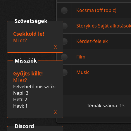
Kocsma (off topic)
Szövetségek
Storyk és Saját alkotáso
Csekkold le!
Mi ez?
Kérdez-felelek
X
Film
Missziók
Music
Gyűjts killt!
Mi ez?
Felvehető missziók:
Napi: 3
Heti: 2
Témák száma:
13
Havi: 1
X
Discord