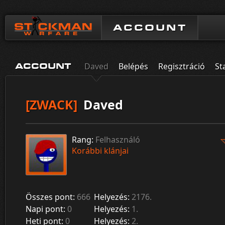
ACCOUNT
Daved
Belépés
Regisztráció
St
ACCOUNT
[ZWACK]
Daved
Rang:
Felhasználó
Korábbi klánjai
Összes pont:
666
Helyezés:
2176.
Napi pont:
0
Helyezés:
1.
Heti pont:
0
Helyezés:
2.