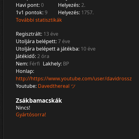
Havi pont:
0
Helyezés:
2.
1v1 pontok:
9
Helyezés:
1757.
További statisztikák
Regisztrált:
13 éve
Utoljára belépett:
7 éve
Utoljára belépett a játékba:
10 éve
Játékidő:
2 óra
Nem:
Férfi
Lakhely:
BP
Honlap:
http://https://www.youtube.com/user/davidrossz
Youtube:
Davedthereal ツ
Zsákbamacskák
Nincs!
Gyártósorra!