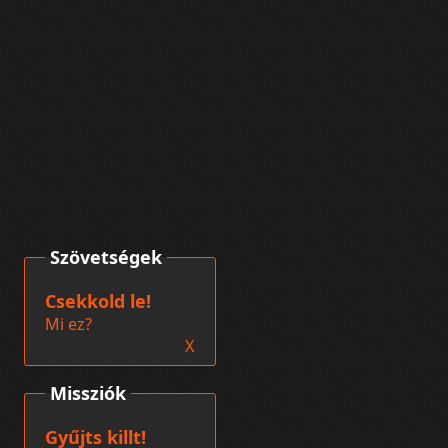
Szövetségek
Csekkold le!
Mi ez?
X
Missziók
Gyűjts killt!