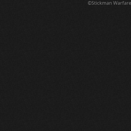
©Stickman Warfar