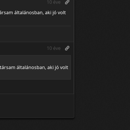
10 éve
rsam általánosban, aki jó volt
10 éve
ársam általánosban, aki jó volt