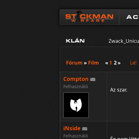
A
Zwack_Unic
KLÁN
Fórum
»
Film
«
1
2
»
Le!
Compton
Felhasználó
Az szar.
iNside
Felhasználó