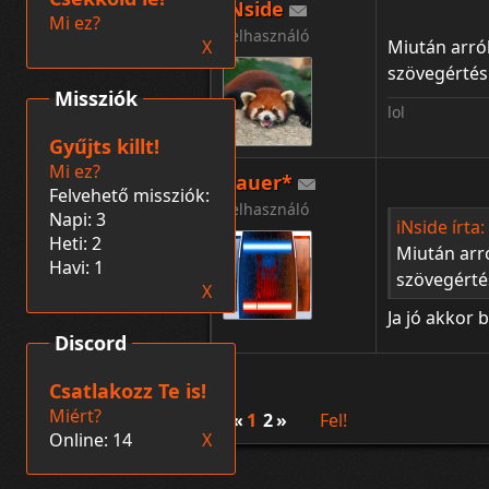
iNside
Mi ez?
Felhasználó
X
Miután arról
szövegértés
Missziók
lol
Gyűjts killt!
Mi ez?
Bauer*
Felvehető missziók:
Felhasználó
Napi: 3
iNside írta:
Heti: 2
Miután arró
Havi: 1
szövegérté
X
Ja jó akkor b
Discord
Csatlakozz Te is!
Miért?
«
1
2
»
Fel!
Online: 14
X