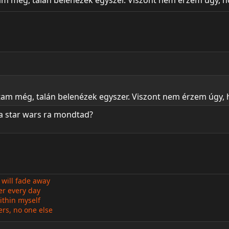
am még, talán belenézek egyszer. Viszont nem érzem úgy, h
tam még, talán belenézek egyszer. Viszont nem érzem úgy, 
 a star wars ra mondtad?
, will fade away
er every day
ithin myself
rs, no one else