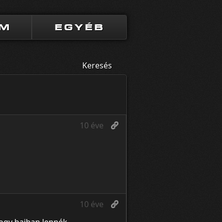
UM
EGYÉB
Keresés
10 éve
10 éve