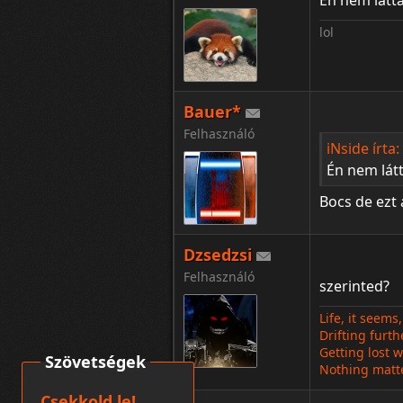
Én nem látt
lol
Bauer*
Felhasználó
iNside írta:
Én nem lát
Bocs de ezt
Dzsedzsi
Felhasználó
szerinted?
Life, it seems
Drifting furth
Getting lost w
Szövetségek
Nothing matte
Csekkold le!