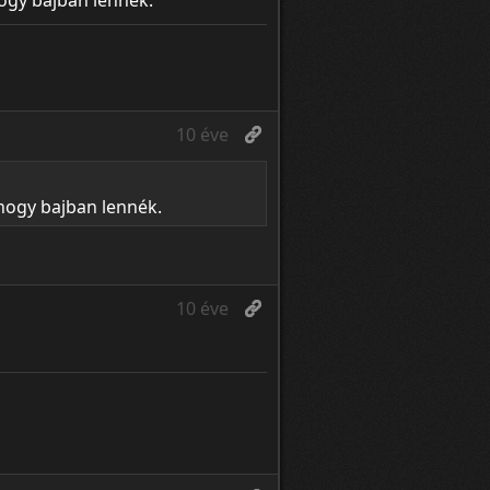
ogy bajban lennék.
10 éve
hogy bajban lennék.
10 éve