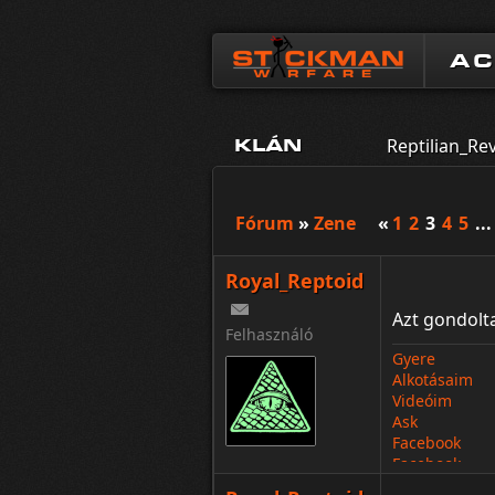
A
Reptilian_Re
KLÁN
Fórum
»
Zene
«
1
2
3
4
5
...
Royal_Reptoid
Azt gondol
Felhasználó
Gyere
Alkotásaim
Videóim
Ask
Facebook
Facebook