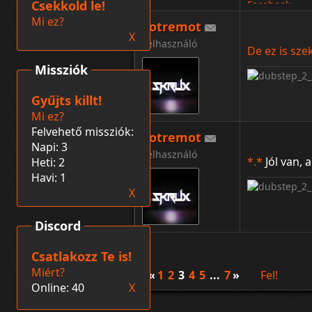
Csekkold le!
Facebook
Mi ez?
Fotremot
X
Felhasználó
De ez is sze
Missziók
Gyűjts killt!
Mi ez?
Felvehető missziók:
Fotremot
Napi: 3
Felhasználó
*.*
Jól van, 
Heti: 2
Havi: 1
X
Discord
Csatlakozz Te is!
Miért?
«
1
2
3
4
5
...
7
»
Fel!
Online: 40
X