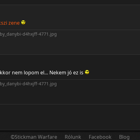
kszi zene
akkor nem lopom el... Nekem jó ez is
©Stickman Warfare
Rólunk
Facebook
Blog