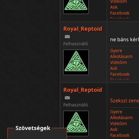
Videóim
Ask
Facebook
Facebook
Royal_Reptoid
ne báns kér
Felhasználó
Gyere
Alkotásaim
Videóim
Ask
Facebook
Facebook
Royal_Reptoid
Szekszi zen
Felhasználó
Gyere
Alkotásaim
Videóim
Szövetségek
Ask
Facebook