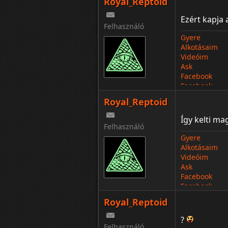
Royal_Reptoid
Ezért kapja 
Felhasználó
Gyere
Alkotásaim
Videóim
Ask
Facebook
Facebook
Royal_Reptoid
Így kelti ma
Felhasználó
Gyere
Alkotásaim
Videóim
Ask
Facebook
Facebook
Royal_Reptoid
?
Felhasználó