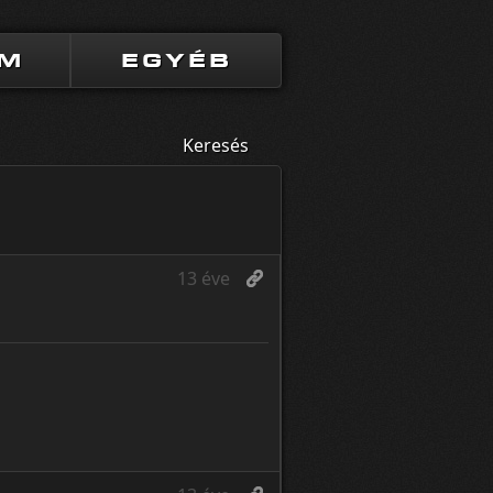
UM
EGYÉB
Keresés
13 éve