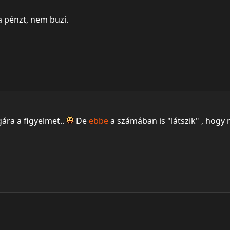
a pénzt, nem buzi.
gára a figyelmet..
De
ebbe
a számában is "látszik" , hogy 