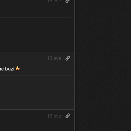
13 éve
13 éve
ne buzi
13 éve