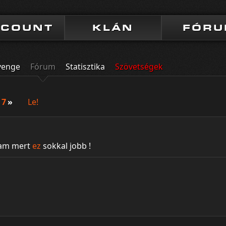
CCOUNT
KLÁN
FÓR
venge
Fórum
Statisztika
Szövetségek
7
»
Le!
tam mert
ez
sokkal jobb !