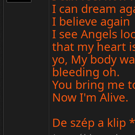
I can dream ag
I believe again
I see Angels l
that my heart is
yo, My body wa
bleeding oh.
You bring me to
Now I'm Alive.
De szép a klip *