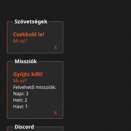
Szövetségek
Csekkold le!
Mi ez?
X
Missziók
Gyűjts killt!
Mi ez?
Felvehető missziók:
Napi: 3
Heti: 2
Havi: 1
X
Discord