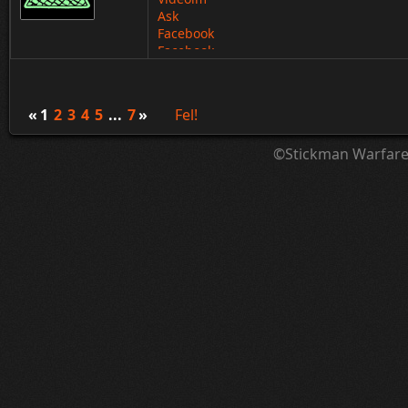
Ask
Facebook
Facebook
«
1
2
3
4
5
...
7
»
Fel!
©Stickman Warfar