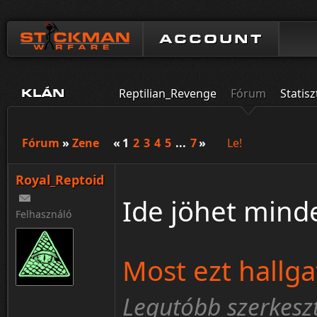
ACCOUNT
Reptilian_Revenge
Fórum
Statisz
KLÁN
Fórum
»
Zene
«
1
2
3
4
5
...
7
»
Le!
Royal_Reptoid
Ide jöhet mind
Felhasználó
Most ezt hallg
Legutóbb szerkeszt