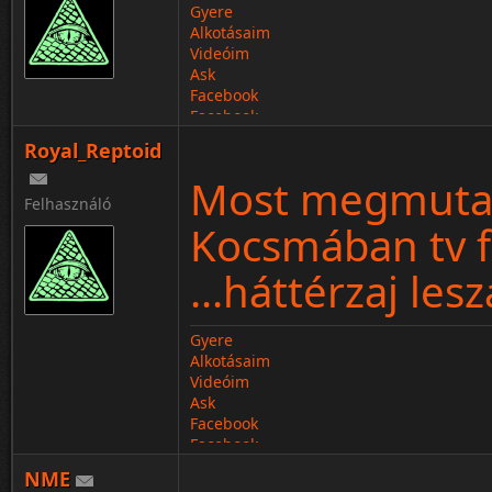
Gyere
Alkotásaim
Videóim
Ask
Facebook
Facebook
Royal_Reptoid
Most megmutat
Felhasználó
Kocsmában tv fe
...háttérzaj leszá
Gyere
Alkotásaim
Videóim
Ask
Facebook
Facebook
NME