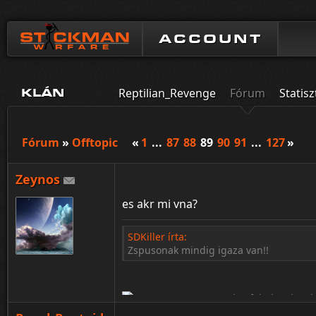
ACCOUNT
Reptilian_Revenge
Fórum
Statisz
KLÁN
Fórum
»
Offtopic
«
1
...
87
88
89
90
91
...
127
»
Zeynos
es akr mi vna?
SDKiller írta:
Zspusonak mindig igaza van!!