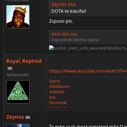
Zeynos írta:
DOTA te kiecifei!
Zspuso pls.
NEM SDK írta:
Zspusonak sosincs igaza!
¦ ™ ® © ↑ ♂ ▬ ╝ ↔ ╣ ═ › ↓ ± · ← → ∟ ↨ ◄ 
Royal_Reptoid
https://www.youtube.com/watch?v
Felhasználó
Gyere
Alkotásaim
Videóim
Ask
Facebook
Facebook
Zeynos
Te még csak most ismerted még Danc