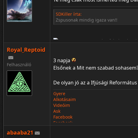
SDKiller írta:
Zspusonak mindig igaza van!!
Royal_Reptoid
3 napja
Felhasználó
Elsőnek a Mit nem szabad sohasem?
De olyan jó az a Ifjúsági Reformátu
Gyere
Alkotásaim
¦ ™ ® © ↑ ♂ ▬ ╝ ↔ ╣ ═ › ↓ ± · ← → ∟ ↨ ◄ 
Videóim
Ask
Facebook
Facebook
abaaba21