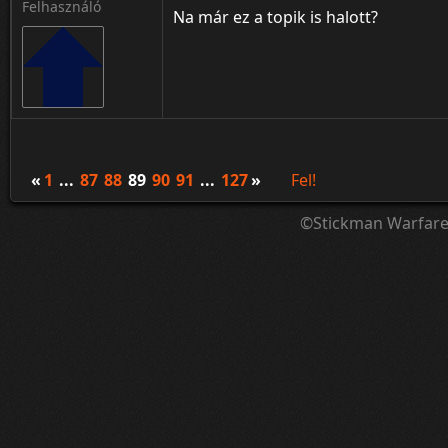
Felhasználó
Na már ez a topik is halott?
«
1
...
87
88
89
90
91
...
127
»
Fel!
©Stickman Warfar