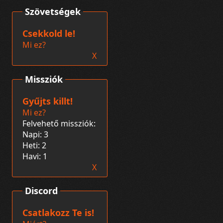
Szövetségek
Csekkold le!
Mi ez?
X
Missziók
Gyűjts killt!
Mi ez?
Felvehető missziók:
Napi: 3
Heti: 2
Havi: 1
X
Discord
Csatlakozz Te is!