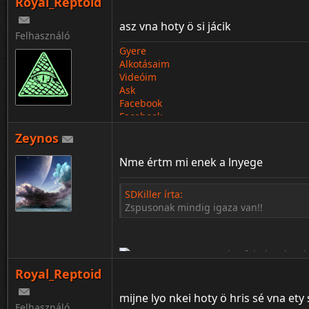
Royal_Reptoid
asz vna hoty ö si jácik
Felhasználó
Gyere
Alkotásaim
Videóim
Ask
Facebook
Facebook
¦ ™ ® © ↑ ♂ ▬ ╝ ↔ ╣ ═ › ↓ ± · ← → ∟ ↨ ◄ 
Zeynos
Nme értm mi enek a lnyege
SDKiller írta:
Zspusonak mindig igaza van!!
Royal_Reptoid
mijne lyo nkei hoty ö hris sé vna ety
Felhasználó