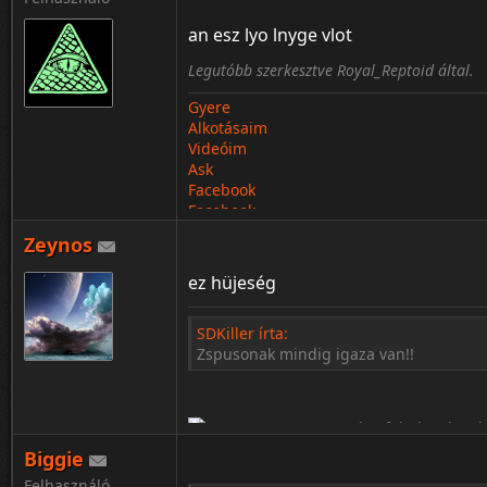
an esz lyo lnyge vlot
Legutóbb szerkesztve Royal_Reptoid által.
Gyere
Alkotásaim
¦ ™ ® © ↑ ♂ ▬ ╝ ↔ ╣ ═ › ↓ ± · ← → ∟ ↨ ◄ 
Videóim
Ask
Facebook
Facebook
Zeynos
ez hüjeség
SDKiller írta:
Zspusonak mindig igaza van!!
Biggie
Felhasználó