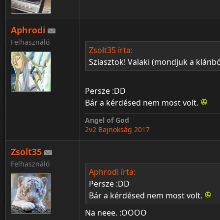
Aphrodi
Felhasználó
Zsolt35 írta:
Sziasztok! Valaki (mondjuk a klánbó
Persze :DD
Bár a kérdésed nem most volt.
Angel of God
2v2 Bajnokság 2017
Zsolt35
Felhasználó
Aphrodi írta:
Persze :DD
Bár a kérdésed nem most volt.
Na neee. :OOOO