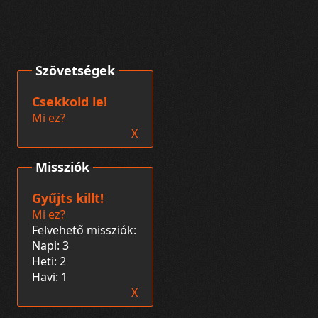
Szövetségek
Csekkold le!
Mi ez?
X
Missziók
Gyűjts killt!
Mi ez?
Felvehető missziók:
Napi: 3
Heti: 2
Havi: 1
X