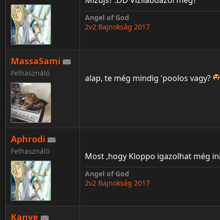
Mizujs? :DD Vizilabdázól még?
Angel of God
2v2 Bajnokság 2017
MassaSami
Felhasználó
alap, te még mindig 'poolos vagy?
Aphrodi
Felhasználó
Most ,hogy Kloppo igazolhat még i
Angel of God
2v2 Bajnokság 2017
Kanye