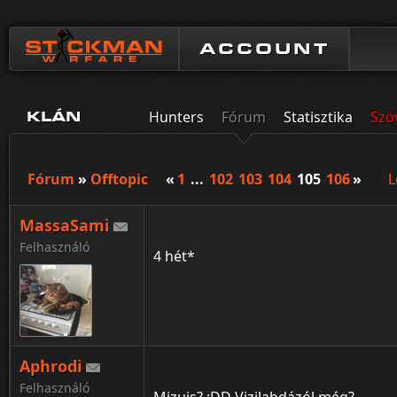
ACCOUNT
Hunters
Fórum
Statisztika
Szö
KLÁN
Fórum
»
Offtopic
«
1
...
102
103
104
105
106
»
L
MassaSami
Felhasználó
4 hét*
Aphrodi
Felhasználó