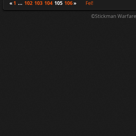
«
1
...
102
103
104
105
106
»
Fel!
©Stickman Warfar