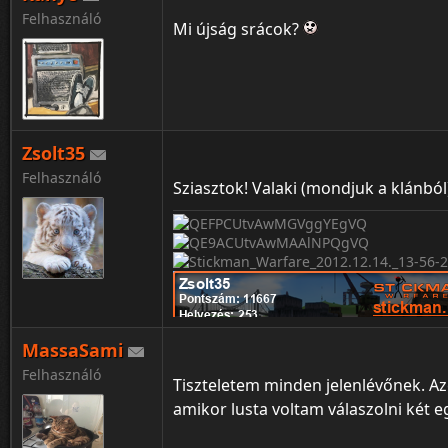
Felhasználó
Mi újság srácok?
Zsolt35
Felhasználó
Sziasztok! Valaki (mondjuk a klánból
MassaSami
Felhasználó
Tiszteletem minden jelenlévőnek. Az
amikor lusta voltam válaszolni két e