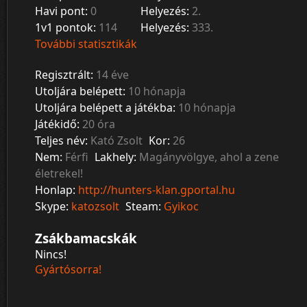
Havi pont:
0
Helyezés:
2.
1v1 pontok:
114
Helyezés:
333.
További statisztikák
Regisztrált:
14 éve
Utoljára belépett:
10 hónapja
Utoljára belépett a játékba:
10 hónapja
Játékidő:
20 óra
Teljes név:
Kató Zsolt
Kor:
26
Nem:
Férfi
Lakhely:
Magányvölgye, ahol a zene
életrekel!
Honlap:
http://hunters-klan.gportal.hu
Skype:
katozsolt
Steam:
Gyikoc
Zsákbamacskák
Nincs!
Gyártósorra!