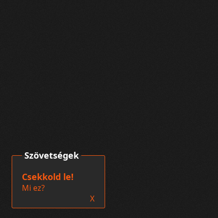
Szövetségek
Csekkold le!
Mi ez?
X