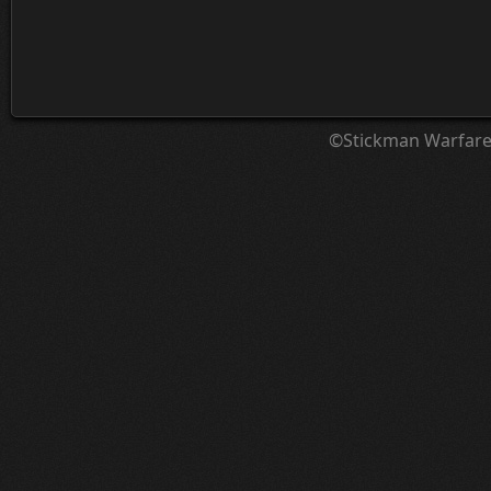
©Stickman Warfar