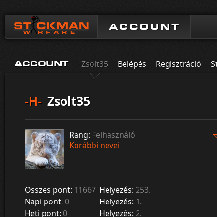
ACCOUNT
Zsolt35
Belépés
Regisztráció
S
ACCOUNT
-H-
Zsolt35
Rang:
Felhasználó
Korábbi nevei
Összes pont:
11667
Helyezés:
253.
Napi pont:
0
Helyezés:
1.
Heti pont:
0
Helyezés:
2.