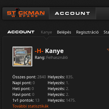
ACCOUNT
Kanye
Belépés
Regisztráció
Sta
ACCOUNT
-H-
Kanye
Rang:
Felhasználó
Összes pont:
2840
Helyezés:
835.
Napi pont:
0
Helyezés:
1.
Heti pont:
0
Helyezés:
2.
Havi pont:
0
Helyezés:
2.
1v1 pontok:
13
Helyezés:
1475.
További statisztikák