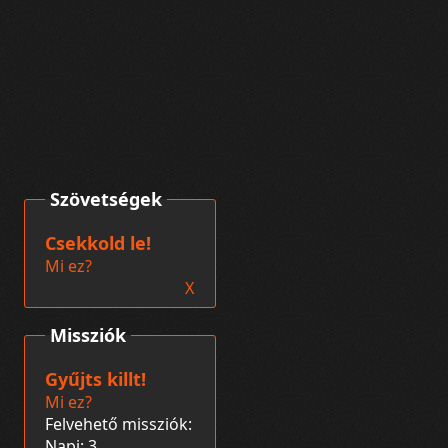
Szövetségek
Csekkold le!
Mi ez?
X
Missziók
Gyűjts killt!
Mi ez?
Felvehető missziók:
Napi: 3