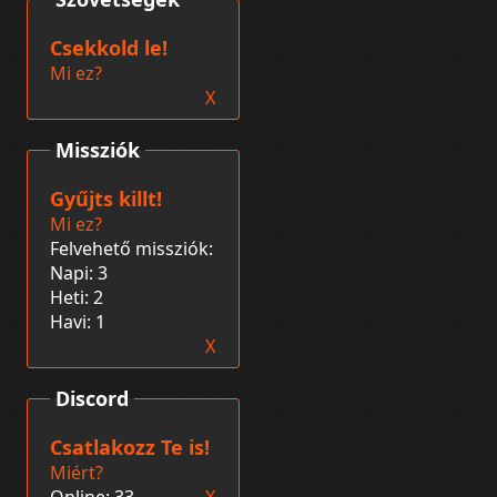
Csekkold le!
Mi ez?
X
Missziók
Gyűjts killt!
Mi ez?
Felvehető missziók:
Napi: 3
Heti: 2
Havi: 1
X
Discord
Csatlakozz Te is!
Miért?