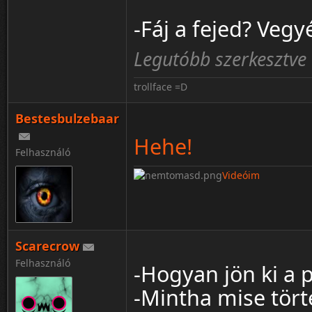
-Fáj a fejed? Vegyé
Legutóbb szerkesztve 
trollface =D
Bestesbulzebaar
Hehe!
Felhasználó
Videóim
Scarecrow
Felhasználó
-Hogyan jön ki a
-Mintha mise tört