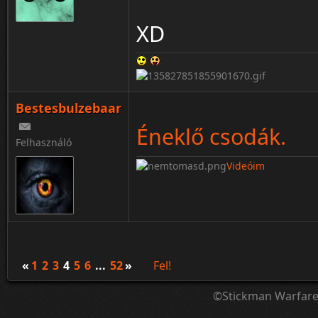
XD
Bestesbulzebaar
Éneklő csodák.
Felhasználó
Videóim
«
1
2
3
4
5
6
...
52
»
Fel!
©Stickman Warfar