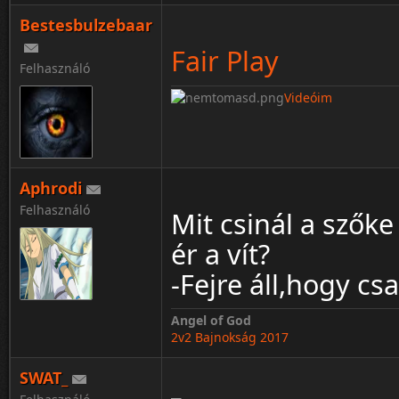
Bestesbulzebaar
Fair Play
Felhasználó
Videóim
Aphrodi
Felhasználó
Mit csinál a szők
ér a vít?
-Fejre áll,hogy csa
Angel of God
2v2 Bajnokság 2017
SWAT_