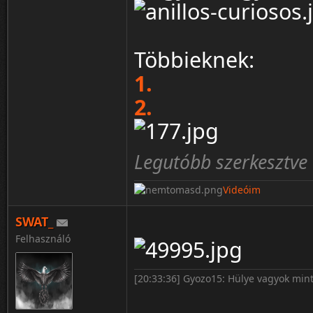
Többieknek:
1.
2.
Legutóbb szerkesztve 
Videóim
SWAT_
Felhasználó
[20:33:36] Gyozo15: Hülye vagyok mint