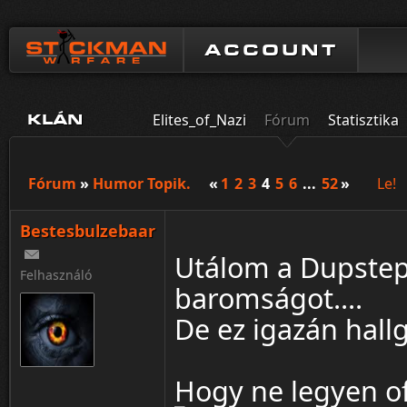
ACCOUNT
Elites_of_Nazi
Fórum
Statisztika
KLÁN
Fórum
»
Humor Topik.
«
1
2
3
4
5
6
...
52
»
Le!
Bestesbulzebaar
Utálom a Dupstepet
Felhasználó
baromságot....
De ez igazán hall
Hogy ne legyen of