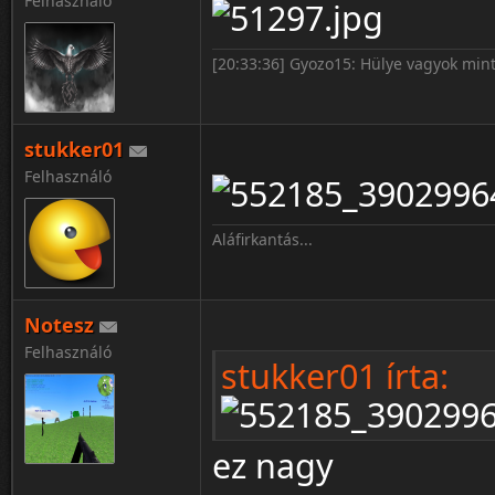
Felhasználó
[20:33:36] Gyozo15: Hülye vagyok mint
stukker01
Felhasználó
Aláfirkantás...
Notesz
Felhasználó
stukker01 írta:
ez nagy