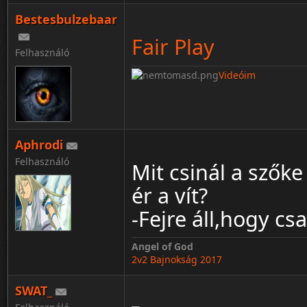
Bestesbulzebaar
Fair Play
Felhasználó
Videóim
Aphrodi
Felhasználó
Mit csinál a szők
ér a vít?
-Fejre áll,hogy csa
Angel of God
2v2 Bajnokság 2017
SWAT_