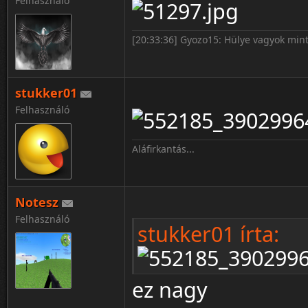
Felhasználó
[20:33:36] Gyozo15: Hülye vagyok mint
stukker01
Felhasználó
Aláfirkantás...
Notesz
Felhasználó
stukker01 írta:
ez nagy