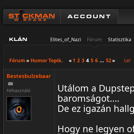
ACCOUNT
Elites_of_Nazi
Fórum
Statisztika
KLÁN
Fórum
»
Humor Topik.
«
1
2
3
4
5
6
...
52
»
Le!
Bestesbulzebaar
Utálom a Dupstepet
Felhasználó
baromságot....
De ez igazán hall
Hogy ne legyen of