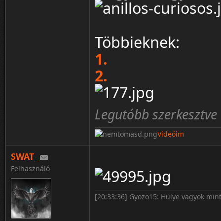
Többieknek:
1.
2.
Legutóbb szerkesztve 
Videóim
SWAT_
Felhasználó
[20:33:36] Gyozo15: Hülye vagyok mint