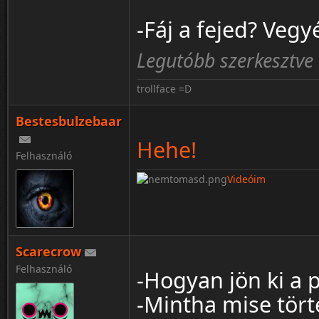
-Fáj a fejed? Vegyé
Legutóbb szerkesztve 
trollface =D
Bestesbulzebaar
Hehe!
Felhasználó
Videóim
Scarecrow
Felhasználó
-Hogyan jön ki a
-Mintha mise tört