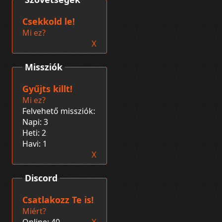
Csekkold le!
Mi ez?
X
Missziók
Gyűjts killt!
Mi ez?
Felvehető missziók:
Napi: 3
Heti: 2
Havi: 1
X
Discord
Csatlakozz Te is!
Miért?