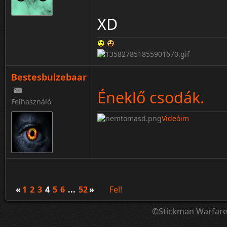
XD
Bestesbulzebaar
Éneklő csodák.
Felhasználó
Videóim
«
1
2
3
4
5
6
...
52
»
Fel!
©Stickman Warfar