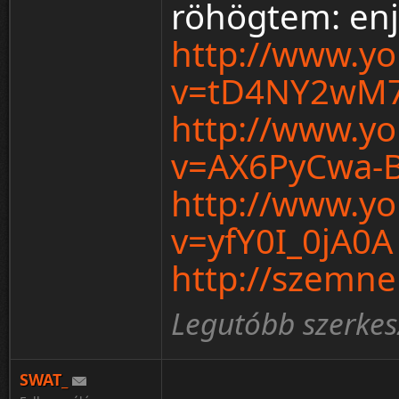
röhögtem: enj
http://www.y
v=tD4NY2wM
http://www.y
v=AX6PyCwa-
http://www.y
v=yfY0I_0jA0A
http://szemn
Legutóbb szerkesz
SWAT_