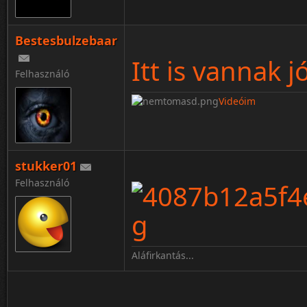
Bestesbulzebaar
Itt is vannak j
Felhasználó
Videóim
stukker01
Felhasználó
Aláfirkantás...