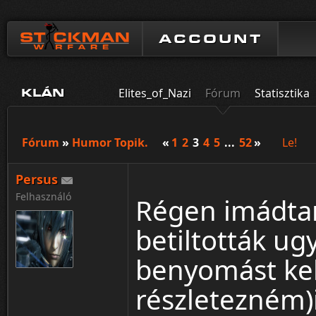
ACCOUNT
Elites_of_Nazi
Fórum
Statisztika
KLÁN
Fórum
»
Humor Topik.
«
1
2
3
4
5
...
52
»
Le!
Persus
Felhasználó
Régen imádta
betiltották ug
benyomást kel
részletezném)i