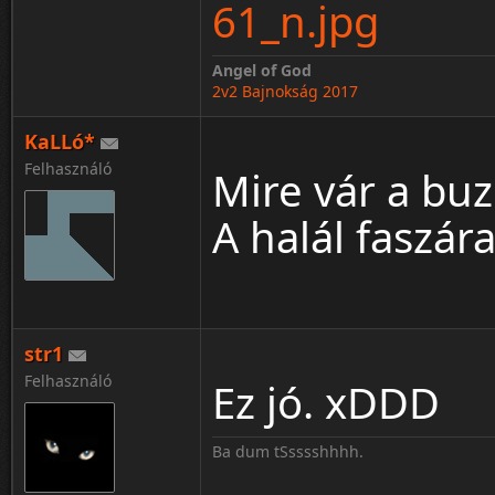
61_n.jpg
Angel of God
2v2 Bajnokság 2017
KaLLó*
Felhasználó
Mire vár a bu
A halál faszá
str1
Felhasználó
Ez jó. xDDD
Ba dum tSsssshhhh.