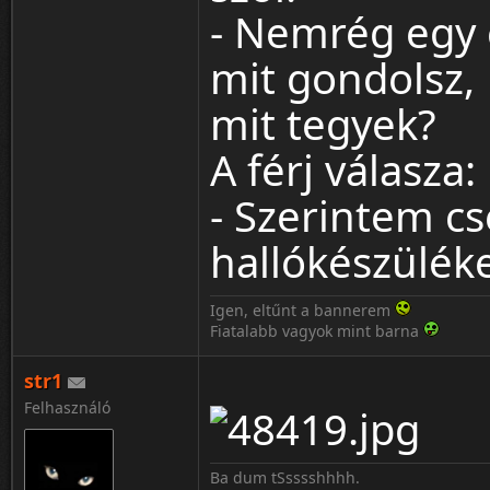
- Nemrég egy 
mit gondolsz,
mit tegyek?
A férj válasza:
- Szerintem cs
hallókészülék
Igen, eltűnt a bannerem
Fiatalabb vagyok mint barna
str1
Felhasználó
Ba dum tSsssshhhh.