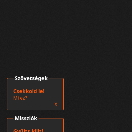
Szövetségek
Csekkold le!
Mi ez?
X
Missziók
Gyűjts killt!