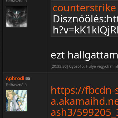
Felhasználó
counterstrike 
Disznóölés:h
h?v=kK1klQjR
ezt hallgatta
[20:33:36] Gyozo15: Hülye vagyok mint
Aphrodi
Felhasználó
https://fbcdn-
a.akamaihd.ne
ash3/599205