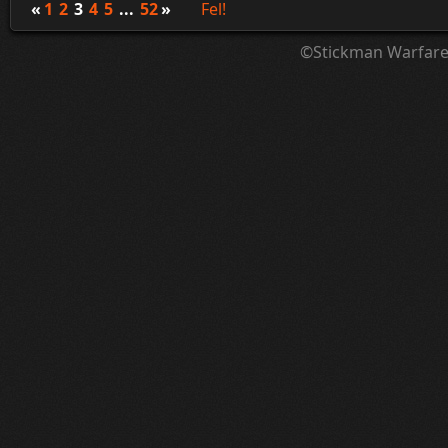
«
1
2
3
4
5
...
52
»
Fel!
©Stickman Warfar