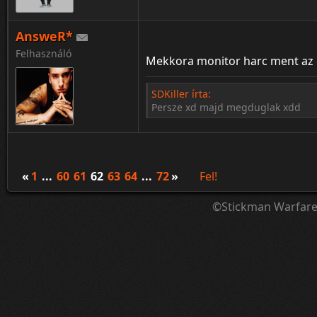
AnsweR*
Felhasználó
Mekkora monitor harc ment az 
SDKiller írta:
Persze xd majd megduglak xdd
«
1
...
60
61
62
63
64
...
72
»
Fel!
©Stickman Warfar