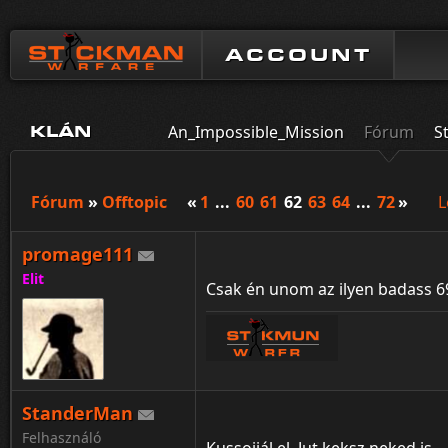
ACCOUNT
An_Impossible_Mission
Fórum
S
KLÁN
Fórum
»
Offtopic
«
1
...
60
61
62
63
64
...
72
»
L
promage111
Elit
Csak én unom az ilyen badass 69
StanderMan
Felhasználó