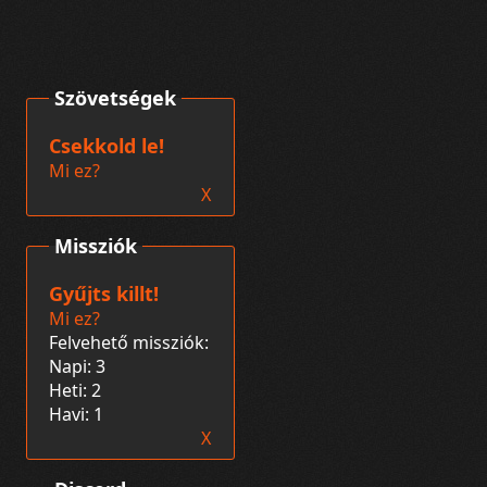
Szövetségek
Csekkold le!
Mi ez?
X
Missziók
Gyűjts killt!
Mi ez?
Felvehető missziók:
Napi: 3
Heti: 2
Havi: 1
X