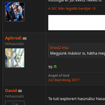
Kussojjál el. Jut keksz neked is.
A SEC klán legjobb barátja! <3
Aphrodi
Felhasználó
Enox2 írta:
Megyünk máskor is, hátha megi
Yó
Angel of God
2v2 Bajnokság 2017
David
Felhasználó
Te tuti explorert használsz Has