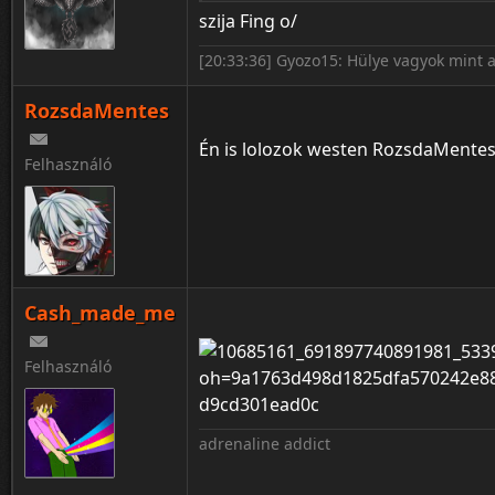
szija Fing o/
[20:33:36] Gyozo15: Hülye vagyok mint a
RozsdaMentes
Én is lolozok westen RozsdaMente
Felhasználó
Cash_made_me
Felhasználó
adrenaline addict