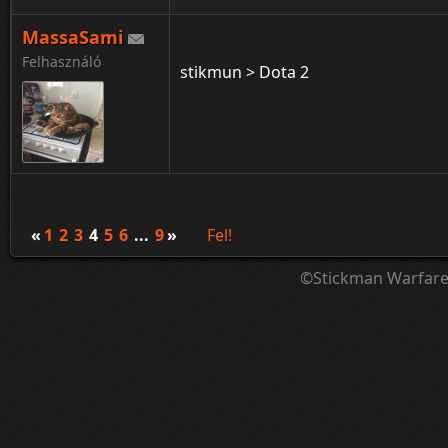
MassaSami
Felhasználó
stikmun > Dota 2
«
1
2
3
4
5
6
...
9
»
Fel!
©Stickman Warfar