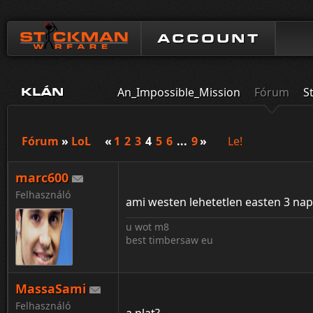
ACCOUNT
An_Impossible_Mission
Fórum
S
KLÁN
Fórum
»
LoL
«
1
2
3
4
5
6
...
9
»
Le!
marc600
Felhasználó
ami westen lehetetlen easten 3 na
u wot m8
best timbersaw eu
MassaSami
Felhasználó