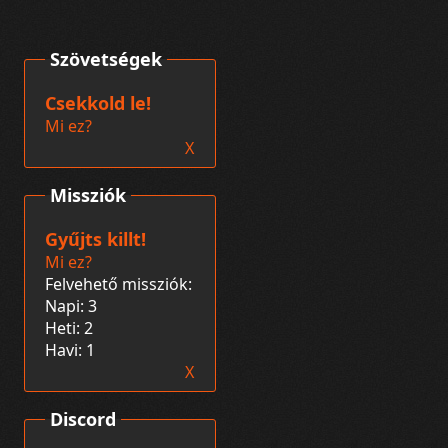
Szövetségek
Csekkold le!
Mi ez?
X
Missziók
Gyűjts killt!
Mi ez?
Felvehető missziók:
Napi: 3
Heti: 2
Havi: 1
X
Discord