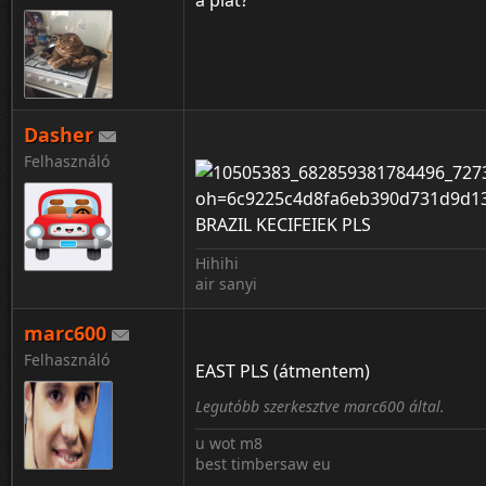
a plat?
Dasher
Felhasználó
BRAZIL KECIFEIEK PLS
Hihihi
air sanyi
marc600
Felhasználó
EAST PLS (átmentem)
Legutóbb szerkesztve marc600 által.
u wot m8
best timbersaw eu