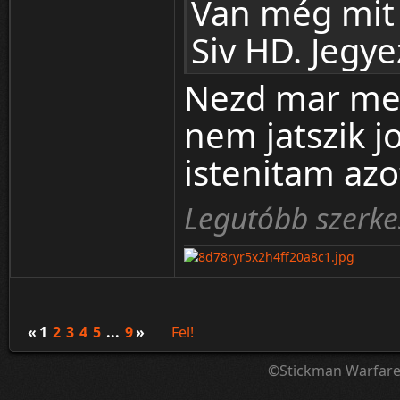
Van még mit 
Siv HD. Jegye
Nezd mar meg
nem jatszik jo
istenitam az
Legutóbb szerke
«
1
2
3
4
5
...
9
»
Fel!
©Stickman Warfar