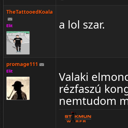
TheTattooedKoala
a lol szar.
Elit
promage111
Elit
Valaki elmond
rézfaszú kong
nemtudom meg