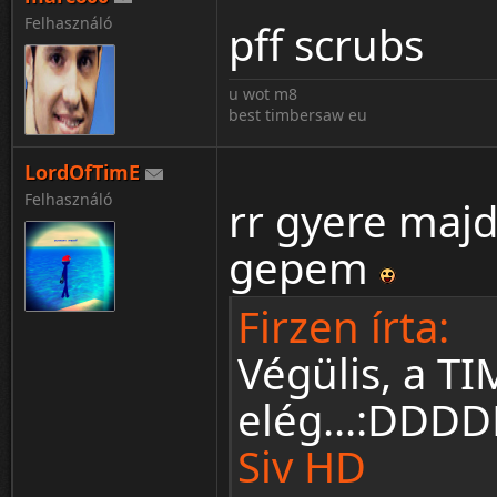
Felhasználó
pff scrubs
u wot m8
best timbersaw eu
LordOfTimE
Felhasználó
rr gyere majd
gepem
Firzen írta:
Végülis, a T
elég...:DDD
Siv HD