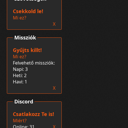
Csekkold le!
Mi ez?
X
Missziók
Gyűjts killt!
Mi ez?
Felvehető missziók:
Napi: 3
Heti: 2
Havi: 1
X
Discord
Csatlakozz Te is!
Miért?
Online: 31
X