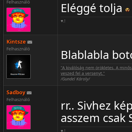
Felhasználó
Eléggé tolja
♥.!
Kintsze
Felhasználó
Blablabla bot
"A kiválóság nem örökletes. A minős
veszed fel a versenyt."
/Gundel Károly/
Sadboy
Felhasználó
rr.. Sivhez k
asszem csak 
♥.!