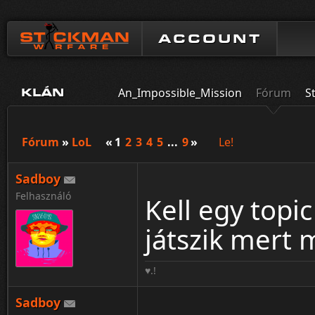
ACCOUNT
An_Impossible_Mission
Fórum
S
KLÁN
Fórum
»
LoL
«
1
2
3
4
5
...
9
»
Le!
Sadboy
Felhasználó
Kell egy topi
játszik mert
♥.!
Sadboy