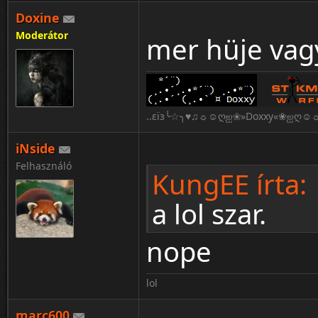
Doxine
Moderátor
mer hüje vag
..εïз╰☆╮♥♫☼☺ღஐ❀»Doxxy«❀ஐღ☺☼
iNside
Felhasználó
KungEE írta:
a lol szar.
nope
lol
marc600