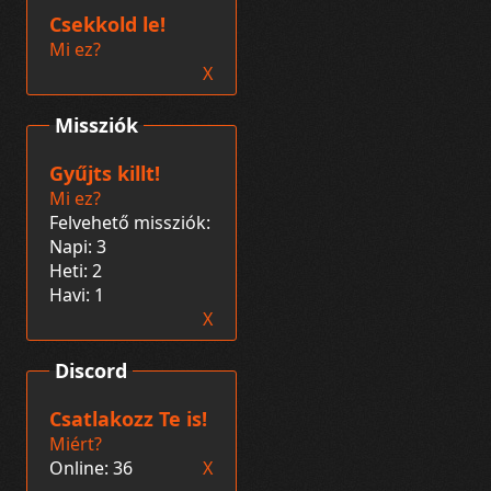
Csekkold le!
Mi ez?
X
Missziók
Gyűjts killt!
Mi ez?
Felvehető missziók:
Napi: 3
Heti: 2
Havi: 1
X
Discord
Csatlakozz Te is!
Miért?
Online: 36
X