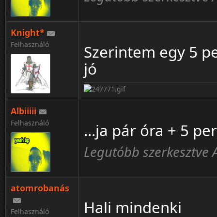
Knight*
Felhasználó
Szerintem egy 5 p
jó
Albiiiii
Felhasználó
...ja pár óra + 5 pe
Legutóbb szerkesztve Alb
atomrobanás
Hali mindenki
Felhasználó