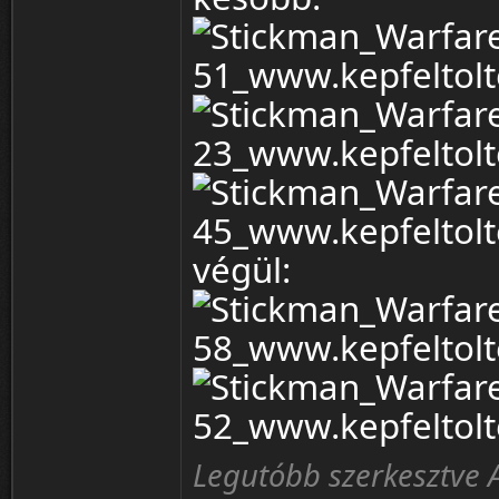
végül:
Legutóbb szerkesztve Alb