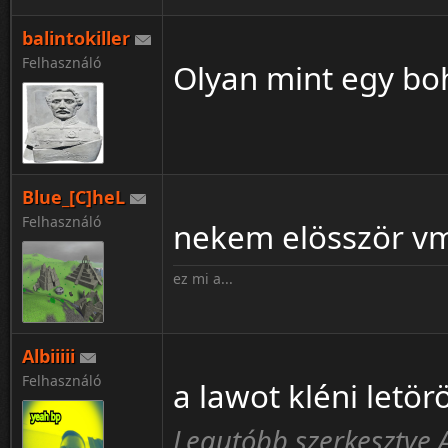
balintokiller
Felhasználó
Olyan mint egy bo
Blue_[C]heL
Felhasználó
nekem elösször vm
ez mi a...
Albiiiii
Felhasználó
a lawot kléni letör
Legutóbb szerkesztve Alb