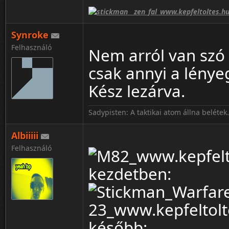
Synroke
Felhasználó
Nem arról van szó 
csak annyi a lényeg
Kész lezárva.
Sadypisten: A taktikai atom állna belétek.
Albiiiii
Felhasználó
kezdetben:
később: