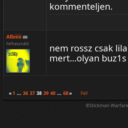
kommenteljen.
Albiiiii
Felhasználó
nem rossz csak li
mert...olyan buz1s
«
1
...
36
37
38
39
40
...
68
»
Fel!
©Stickman Warfar