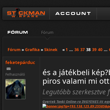
ACCOUNT
Fórum
FÓRUM
Fórum
»
Grafika
»
Skinek
«
1
...
36
37
38
39
40
...
feketepárduc
és a játékbeli kép
Felhasználó
piros valami mi ot
Legutóbb szerkesztve f
Gyertek Tanki Online-ra INGYENES itt eg