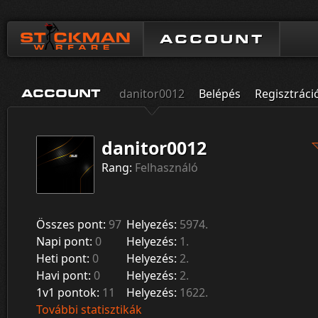
ACCOUNT
danitor0012
Belépés
Regisztráci
ACCOUNT
danitor0012
Rang:
Felhasználó
Összes pont:
97
Helyezés:
5974.
Napi pont:
0
Helyezés:
1.
Heti pont:
0
Helyezés:
2.
Havi pont:
0
Helyezés:
2.
1v1 pontok:
11
Helyezés:
1622.
További statisztikák