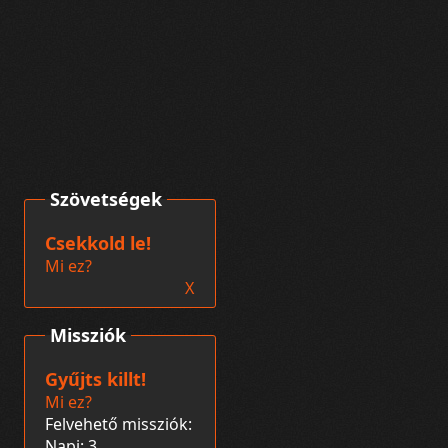
Szövetségek
Csekkold le!
Mi ez?
X
Missziók
Gyűjts killt!
Mi ez?
Felvehető missziók:
Napi: 3