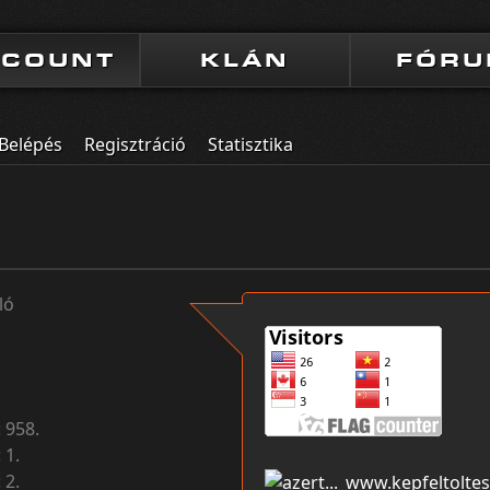
CCOUNT
KLÁN
FÓR
Belépés
Regisztráció
Statisztika
ló
:
958.
:
1.
:
2.