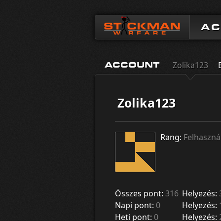
A
Zolika123
ACCOUNT
Zolika123
Rang:
Felhaszná
Összes pont:
316
Helyezés:
Napi pont:
0
Helyezés:
Heti pont:
0
Helyezés: