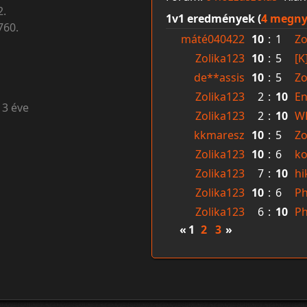
2.
1v1 eredmények (
4 megny
760.
máté040422
10
:
1
Zo
Zolika123
10
:
5
[K
de**assis
10
:
5
Zo
Zolika123
2
:
10
E
13 éve
Zolika123
2
:
10
W
kkmaresz
10
:
5
Zo
Zolika123
10
:
6
k
Zolika123
7
:
10
h
Zolika123
10
:
6
Ph
Zolika123
6
:
10
Ph
«
1
2
3
»