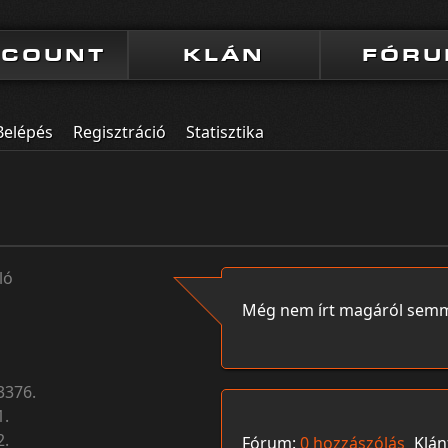
CCOUNT
KLÁN
FÓR
Belépés
Regisztráció
Statisztika
ló
Még nem írt magáról semm
3376.
1.
2.
Fórum:
0 hozzászólás
Klán