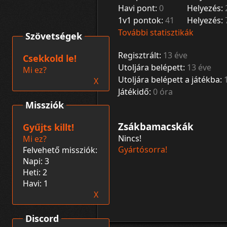
Havi pont:
0
Helyezés:
1v1 pontok:
41
Helyezés:
További statisztikák
Szövetségek
Regisztrált:
13 éve
Csekkold le!
Utoljára belépett:
13 éve
Mi ez?
Utoljára belépett a játékba:
X
Játékidő:
0 óra
Missziók
Zsákbamacskák
Gyűjts killt!
Nincs!
Mi ez?
Gyártósorra!
Felvehető missziók:
Napi: 3
Heti: 2
Havi: 1
X
Discord