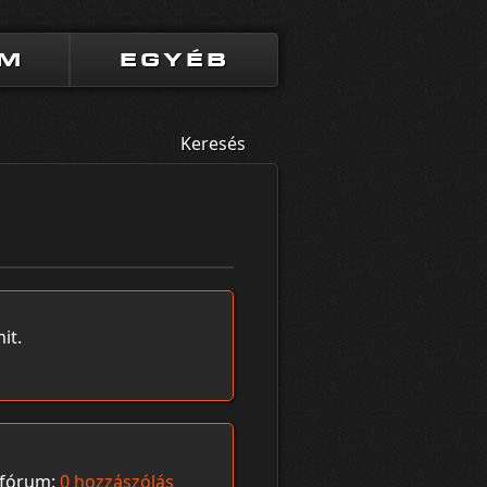
UM
EGYÉB
Keresés
it.
fórum:
0 hozzászólás