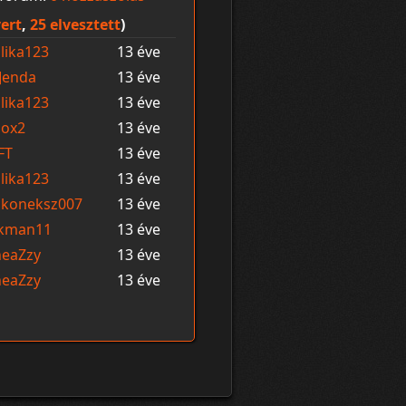
ert
,
25 elvesztett
)
lika123
13 éve
]enda
13 éve
lika123
13 éve
nox2
13 éve
FT
13 éve
lika123
13 éve
okoneksz007
13 éve
ikman11
13 éve
eaZzy
13 éve
eaZzy
13 éve