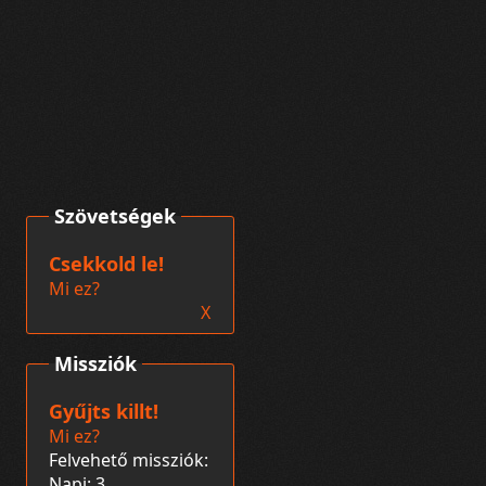
Szövetségek
Csekkold le!
Mi ez?
X
Missziók
Gyűjts killt!
Mi ez?
Felvehető missziók:
Napi: 3