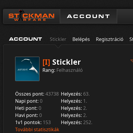
ACCOUNT
Stickler
Belépés
Regisztráció
S
ACCOUNT
[I]
Stickler
Rang:
Felhasználó
Összes pont:
43738
Helyezés:
63.
Napi pont:
0
Helyezés:
1.
Heti pont:
0
Helyezés:
2.
Havi pont:
0
Helyezés:
2.
1v1 pontok:
153
Helyezés:
252.
További statisztikák