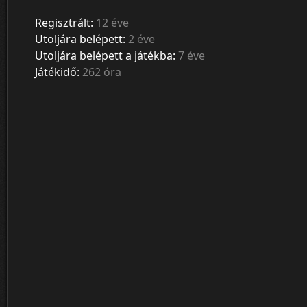
Regisztrált:
12 éve
Utoljára belépett:
2 éve
Utoljára belépett a játékba:
7 éve
Játékidő:
262 óra