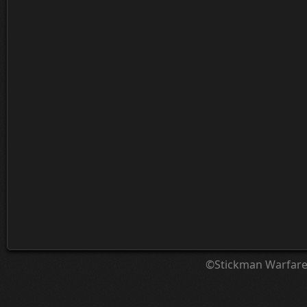
©Stickman Warfar