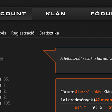
CCOUNT
KLÁN
FÓR
pés
Regisztráció
Statisztika
A felhasználó csak a barátaiv
ló
s:
35.
s:
1.
s:
2.
Fórum:
4 hozzászólás
Klán
s:
2.
1v1 eredmények (
42 megn
s:
195.
BeNi*
9
:
6
S