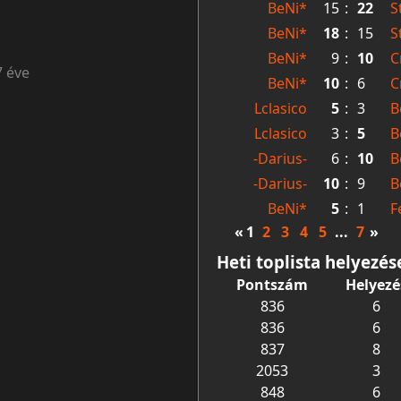
BeNi*
15
:
22
S
BeNi*
18
:
15
S
BeNi*
9
:
10
C
7 éve
BeNi*
10
:
6
C
Lclasico
5
:
3
B
Lclasico
3
:
5
B
-Darius-
6
:
10
B
-Darius-
10
:
9
B
BeNi*
5
:
1
F
«
1
2
3
4
5
...
7
»
Heti toplista helyezés
Pontszám
Helyezé
836
6
836
6
837
8
2053
3
848
6