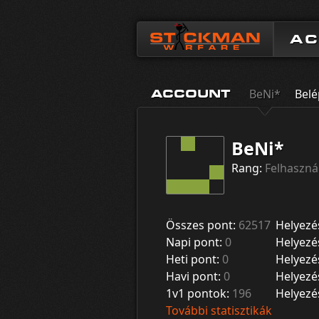
A
BeNi*
Belé
ACCOUNT
BeNi*
Rang:
Felhaszná
Összes pont:
62517
Helyezé
Napi pont:
0
Helyezé
Heti pont:
0
Helyezé
Havi pont:
0
Helyezé
1v1 pontok:
196
Helyezé
További statisztikák