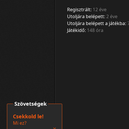
Regisztrált:
12 éve
Utoljára belépett:
2 éve
Utoljára belépett a játékba:
Játékidő:
148 óra
Szövetségek
Csekkold le!
Mi ez?