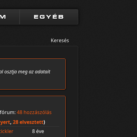
UM
EGYÉB
Keresés
al osztja meg az adatait
fórum:
48 hozzászólás
yert
,
28 elvesztett
)
tickler
8 éve