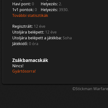
Havi pont:
0
Helyezés:
2.
1v1 pontok:
0
Helyezés:
3930.
További statisztikák
Regisztrált:
12 éve
Utoljára belépett:
12 éve
Utoljára belépett a játékba:
Soha
Játékidő:
0 óra
Zsákbamacskák
Nincs!
Gyártósorra!
©Stickman Warfar