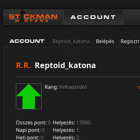
ACCOUNT
Reptoid_katona
Belépés
Regisztr
ACCOUNT
R.R.
Reptoid_katona
Rang:
Felhasználó
Összes pont:
0
Helyezés:
17000.
Napi pont:
0
Helyezés:
1.
Heti pont:
0
Helyezés:
2.