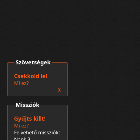
Szövetségek
Csekkold le!
Mi ez?
X
Missziók
Gyűjts killt!
Mi ez?
Felvehető missziók:
Napi: 3