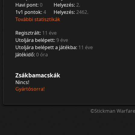
Havi pont:
0
Helyezés:
2.
1v1 pontok:
4
Helyezés:
2462.
További statisztikák
Regisztrált:
11 éve
Utoljára belépett:
9 éve
Utoljára belépett a játékba:
11 éve
Játékidő:
0 óra
Zsákbamacskák
Nincs!
Gyártósorra!
©Stickman Warfar