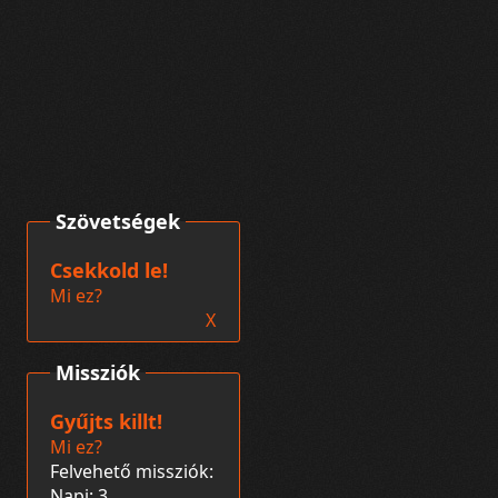
Szövetségek
Csekkold le!
Mi ez?
X
Missziók
Gyűjts killt!
Mi ez?
Felvehető missziók:
Napi: 3