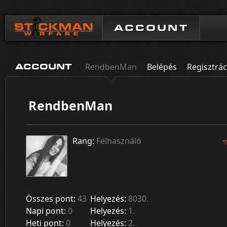
ACCOUNT
RendbenMan
Belépés
Regisztrác
ACCOUNT
RendbenMan
Rang:
Felhasználó
Összes pont:
43
Helyezés:
8030.
Napi pont:
0
Helyezés:
1.
Heti pont:
0
Helyezés:
2.