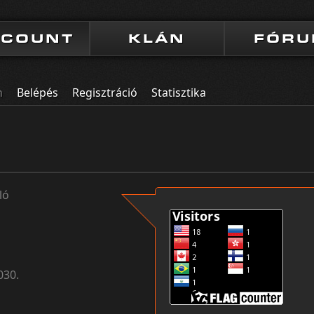
CCOUNT
KLÁN
FÓR
n
Belépés
Regisztráció
Statisztika
ló
030.