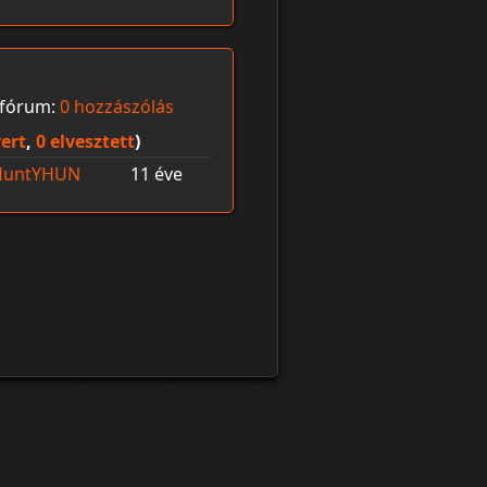
fórum:
0 hozzászólás
ert
,
0 elvesztett
)
HuntYHUN
11 éve