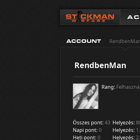
A
RendbenMa
ACCOUNT
RendbenMan
Rang:
Felhaszná
Összes pont:
43
Helyezés:
8
Napi pont:
0
Helyezés:
1.
Heti pont:
0
Helyezés:
2.