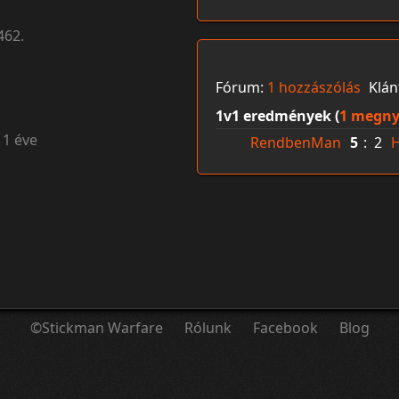
462.
Fórum:
1 hozzászólás
Klán
1v1 eredmények (
1 megny
11 éve
RendbenMan
5
:
2
©Stickman Warfare
Rólunk
Facebook
Blog