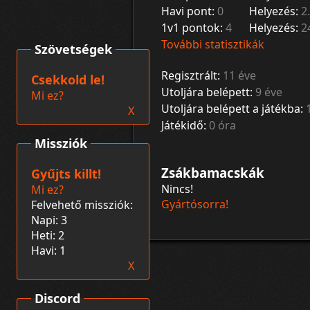
Havi pont:
0
Helyezés:
2.
1v1 pontok:
4
Helyezés:
2
További statisztikák
Szövetségek
Regisztrált:
11 éve
Csekkold le!
Utoljára belépett:
9 éve
Mi ez?
Utoljára belépett a játékba:
X
Játékidő:
0 óra
Missziók
Zsákbamacskák
Gyűjts killt!
Nincs!
Mi ez?
Gyártósorra!
Felvehető missziók:
Napi: 3
Heti: 2
Havi: 1
X
Discord