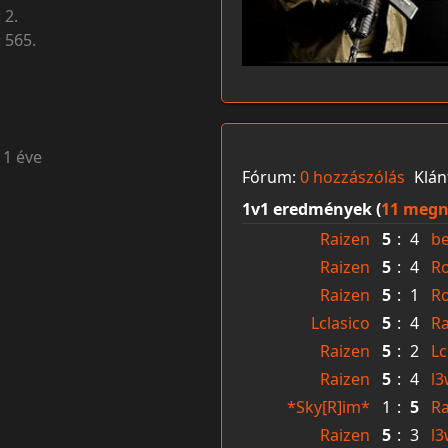
:
2.
:
565.
11 éve
Fórum:
0 hozzászólás
Klán
1v1 eredmények (
11 megn
Raizen
5
:
4
be
Raizen
5
:
4
R
Raizen
5
:
1
R
Lclasico
5
:
4
Ra
Raizen
5
:
2
Lc
Raizen
5
:
4
l
*Sky[R]im*
1
:
5
Ra
Raizen
5
:
3
l