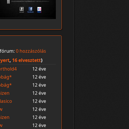
fórum:
0 hozzászólás
yert
,
16 elvesztett
)
rthold4
12 éve
obág*
12 éve
obág*
12 éve
izen
12 éve
lasico
12 éve
3w
12 éve
izen
12 éve
3w
12 éve