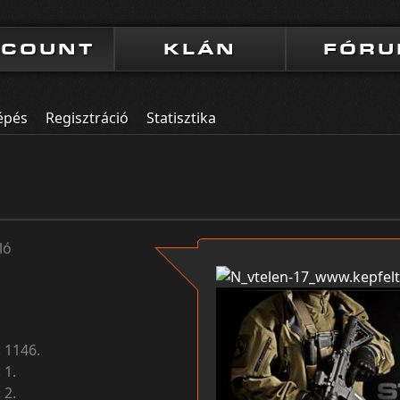
CCOUNT
KLÁN
FÓR
épés
Regisztráció
Statisztika
ló
:
1146.
:
1.
:
2.