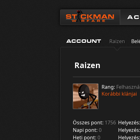
A
Raizen
Bel
ACCOUNT
Raizen
Rang:
Felhaszná
Korábbi klánjai
Összes pont:
1756
Helyezés
Napi pont:
0
Helyezés
Heti pont:
0
Helyezés