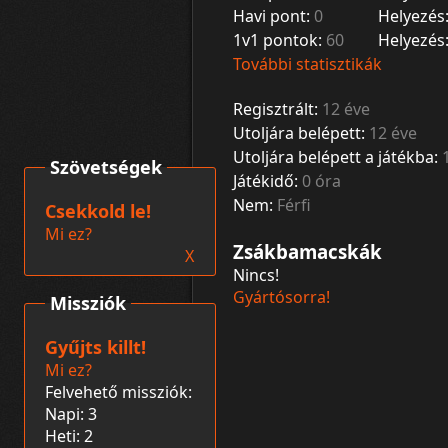
Havi pont:
0
Helyezés
1v1 pontok:
60
Helyezés
További statisztikák
Regisztrált:
12 éve
Utoljára belépett:
12 éve
Utoljára belépett a játékba:
Szövetségek
Játékidő:
0 óra
Nem:
Férfi
Csekkold le!
Mi ez?
Zsákbamacskák
X
Nincs!
Gyártósorra!
Missziók
Gyűjts killt!
Mi ez?
Felvehető missziók:
Napi: 3
Heti: 2