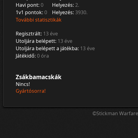
Havi pont:
0
Helyezés:
2.
1v1 pontok:
0
Helyezés:
3930.
További statisztikák
Regisztrált:
13 éve
Utoljára belépett:
13 éve
Utoljára belépett a játékba:
13 éve
Játékidő:
0 óra
Zsákbamacskák
Nincs!
Gyártósorra!
©Stickman Warfar