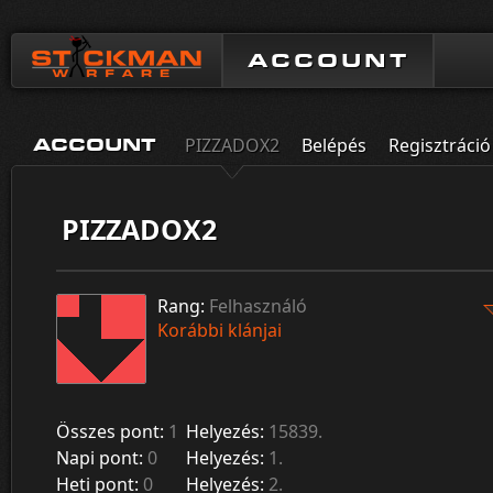
ACCOUNT
PIZZADOX2
Belépés
Regisztráció
ACCOUNT
PIZZADOX2
Rang:
Felhasználó
Korábbi klánjai
Összes pont:
1
Helyezés:
15839.
Napi pont:
0
Helyezés:
1.
Heti pont:
0
Helyezés:
2.