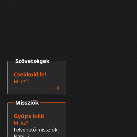
Szövetségek
Csekkold le!
Mi ez?
X
Missziók
Gyűjts killt!
Mi ez?
Felvehető missziók:
Napi: 3