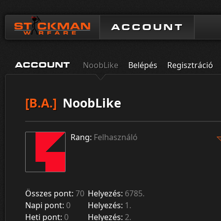
ACCOUNT
NoobLike
Belépés
Regisztráció
ACCOUNT
[B.A.]
NoobLike
Rang:
Felhasználó
Összes pont:
70
Helyezés:
6785.
Napi pont:
0
Helyezés:
1.
Heti pont:
0
Helyezés:
2.