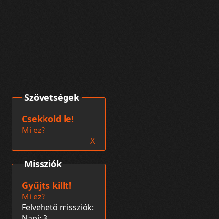
Szövetségek
Csekkold le!
Mi ez?
X
Missziók
Gyűjts killt!
Mi ez?
Felvehető missziók:
Napi: 3