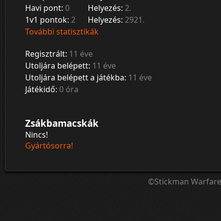
Havi pont:
0
Helyezés:
2.
1v1 pontok:
2
Helyezés:
2921.
További statisztikák
Regisztrált:
11 éve
Utoljára belépett:
11 éve
Utoljára belépett a játékba:
11 éve
Játékidő:
0 óra
Zsákbamacskák
Nincs!
Gyártósorra!
©Stickman Warfar