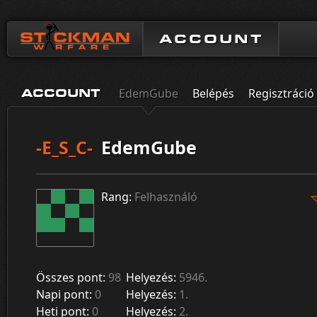
ACCOUNT
EdemGube
Belépés
Regisztráció
ACCOUNT
-E_S_C-
EdemGube
Rang:
Felhasználó
Összes pont:
98
Helyezés:
5946.
Napi pont:
0
Helyezés:
1.
Heti pont:
0
Helyezés:
2.