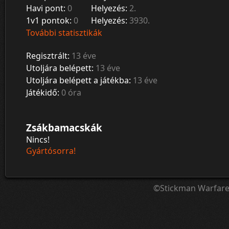
Havi pont:
0
Helyezés:
2.
1v1 pontok:
0
Helyezés:
3930.
További statisztikák
Regisztrált:
13 éve
Utoljára belépett:
13 éve
Utoljára belépett a játékba:
13 éve
Játékidő:
0 óra
Zsákbamacskák
Nincs!
Gyártósorra!
©Stickman Warfar