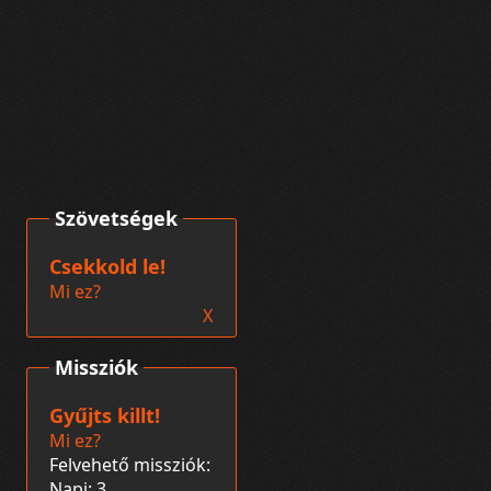
Szövetségek
Csekkold le!
Mi ez?
X
Missziók
Gyűjts killt!
Mi ez?
Felvehető missziók:
Napi: 3