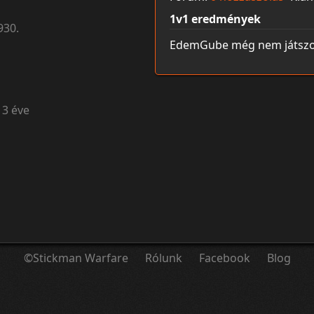
1v1 eredmények
930.
EdemGube még nem játszott
13 éve
©Stickman Warfare
Rólunk
Facebook
Blog