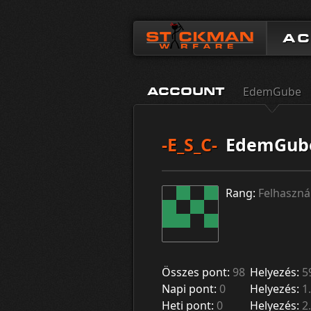
A
EdemGube
ACCOUNT
-E_S_C-
EdemGub
Rang:
Felhaszná
Összes pont:
98
Helyezés:
5
Napi pont:
0
Helyezés:
1.
Heti pont:
0
Helyezés:
2.