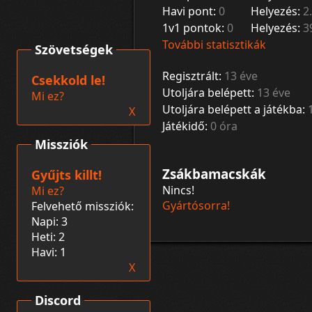
Havi pont:
0
Helyezés:
2.
1v1 pontok:
0
Helyezés:
3
További statisztikák
Szövetségek
Regisztrált:
13 éve
Csekkold le!
Utoljára belépett:
13 éve
Mi ez?
Utoljára belépett a játékba:
X
Játékidő:
0 óra
Missziók
Zsákbamacskák
Gyűjts killt!
Nincs!
Mi ez?
Gyártósorra!
Felvehető missziók:
Napi: 3
Heti: 2
Havi: 1
X
Discord