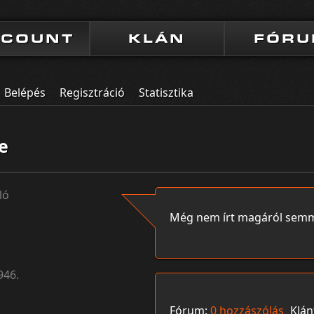
CCOUNT
KLÁN
FÓR
Belépés
Regisztráció
Statisztika
e
ló
Még nem írt magáról semm
946.
Fórum:
0 hozzászólás
Klán