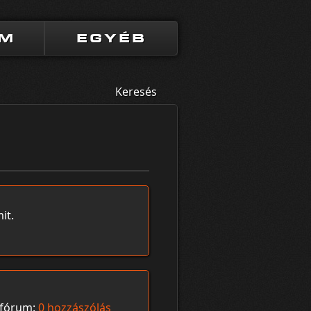
UM
EGYÉB
Keresés
it.
fórum:
0 hozzászólás