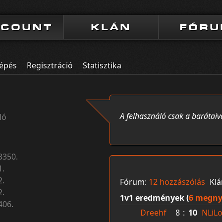
CCOUNT
KLÁN
FÓR
lépés
Regisztráció
Statisztika
A felhasználó csak a barátaiv
ló
3350.
1.
2.
Fórum:
12 hozzászólás
Kl
2.
1v1 eredmények (
6 megny
406.
Dreehf
8
:
10
NLiL