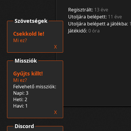
Regisztrált:
13 éve
Utoljára belépett:
11 éve
Szövetségek
Utoljára belépett a játékba:
Játékidő:
0 óra
Csekkold le!
Mi ez?
X
Missziók
Gyűjts killt!
Mi ez?
Felvehető missziók:
Napi: 3
Heti: 2
Havi: 1
X
Discord