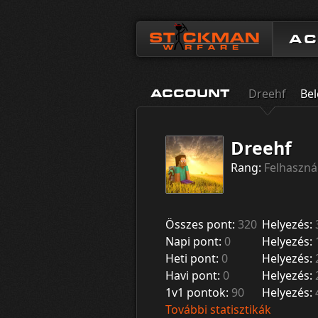
A
Dreehf
Be
ACCOUNT
Dreehf
Rang:
Felhaszná
Összes pont:
320
Helyezés:
Napi pont:
0
Helyezés:
Heti pont:
0
Helyezés:
Havi pont:
0
Helyezés:
1v1 pontok:
90
Helyezés:
További statisztikák