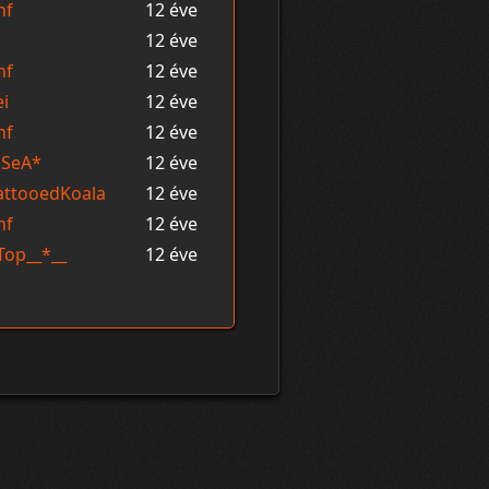
hf
12 éve
s
12 éve
hf
12 éve
ei
12 éve
hf
12 éve
lSeA*
12 éve
attooedKoala
12 éve
hf
12 éve
Top__*__
12 éve