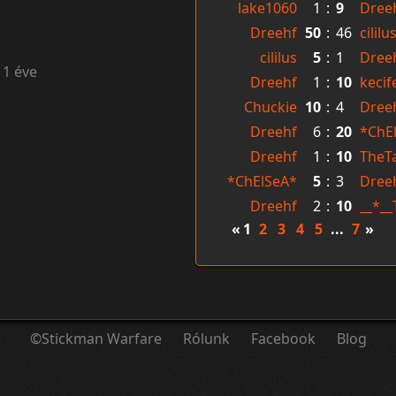
lake1060
1
:
9
Dree
Dreehf
50
:
46
cililu
cililus
5
:
1
Dree
11 éve
Dreehf
1
:
10
kecif
Chuckie
10
:
4
Dree
Dreehf
6
:
20
*ChE
Dreehf
1
:
10
TheT
*ChElSeA*
5
:
3
Dree
Dreehf
2
:
10
__*__
«
1
2
3
4
5
...
7
»
©Stickman Warfare
Rólunk
Facebook
Blog