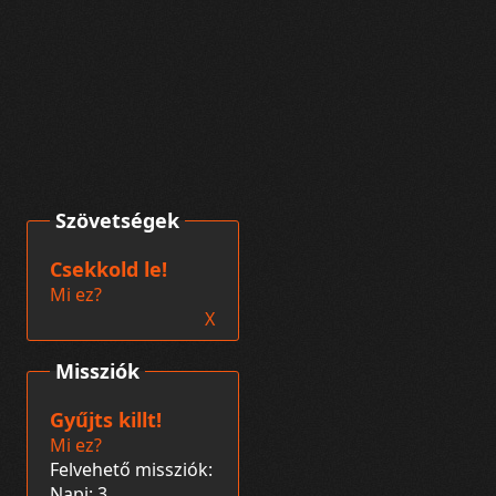
Szövetségek
Csekkold le!
Mi ez?
X
Missziók
Gyűjts killt!
Mi ez?
Felvehető missziók:
Napi: 3