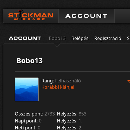
ACCOUNT
Bobo13
Belépés
Regisztráció
S
ACCOUNT
Bobo13
Rang:
Felhasználó
Korábbi klánjai
Összes pont:
2733
Helyezés:
853.
Napi pont:
0
Helyezés:
1.
Heti pont:
0
Helyezés:
2.