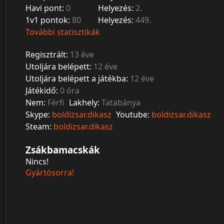
Havi pont:
0
Helyezés:
2.
1v1 pontok:
80
Helyezés:
449.
További statisztikák
Regisztrált:
13 éve
Utoljára belépett:
12 éve
Utoljára belépett a játékba:
12 éve
Játékidő:
0 óra
Nem:
Férfi
Lakhely:
Tatabánya
Skype:
boldizsar.dikasz
Youtube:
boldizsar.dikasz
Steam:
boldizsar.dikasz
Zsákbamacskák
Nincs!
Gyártósorra!