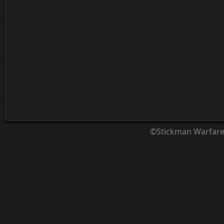
©Stickman Warfar