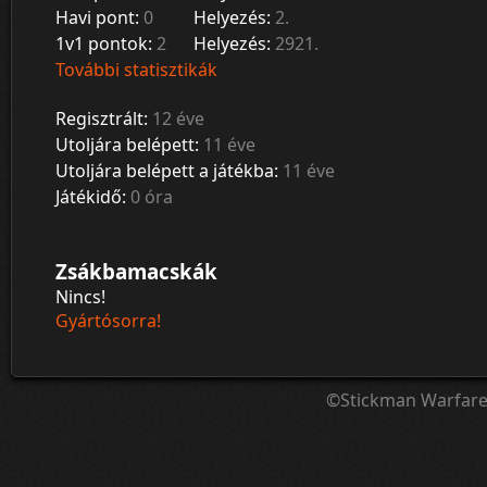
Havi pont:
0
Helyezés:
2.
1v1 pontok:
2
Helyezés:
2921.
További statisztikák
Regisztrált:
12 éve
Utoljára belépett:
11 éve
Utoljára belépett a játékba:
11 éve
Játékidő:
0 óra
Zsákbamacskák
Nincs!
Gyártósorra!
©Stickman Warfar