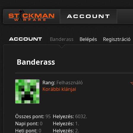
ACCOUNT
Banderass
Belépés
Regisztráció
ACCOUNT
Banderass
Rang:
Felhasználó
Korábbi klánjai
Összes pont:
95
Helyezés:
6032.
Napi pont:
0
Helyezés:
1.
Heti pont:
0
Helyezés:
2.