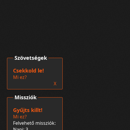
Szövetségek
Csekkold le!
Mi ez?
X
Missziók
Gyűjts killt!
Mi ez?
Felvehető missziók:
Napi: 3