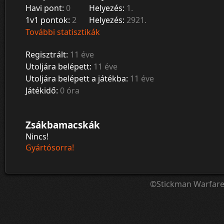
Havi pont:
0
Helyezés:
1.
1v1 pontok:
2
Helyezés:
2921.
További statisztikák
Regisztrált:
11 éve
Utoljára belépett:
11 éve
Utoljára belépett a játékba:
11 éve
Játékidő:
0 óra
Zsákbamacskák
Nincs!
Gyártósorra!
©Stickman Warfar