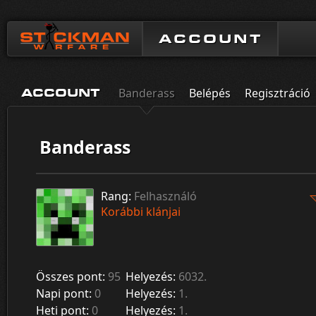
ACCOUNT
Banderass
Belépés
Regisztráció
ACCOUNT
Banderass
Rang:
Felhasználó
Korábbi klánjai
Összes pont:
95
Helyezés:
6032.
Napi pont:
0
Helyezés:
1.
Heti pont:
0
Helyezés:
1.