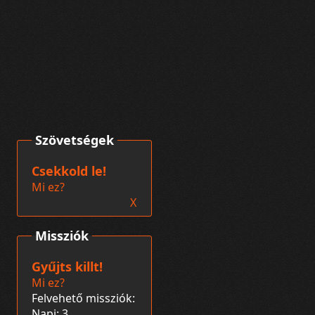
Szövetségek
Csekkold le!
Mi ez?
X
Missziók
Gyűjts killt!
Mi ez?
Felvehető missziók:
Napi: 3