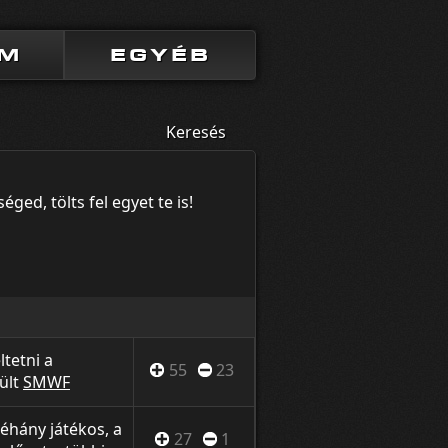
UM
EGYÉB
Keresés
ged, tölts fel egyet te is!
tetni a
55
23
ült
SMWF
szemszögből,
etét
bemutatni
néhány játékos, a
27
1