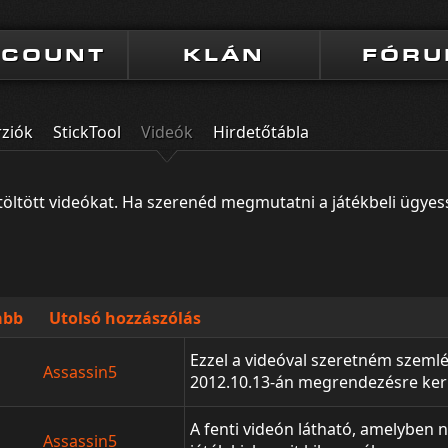
CCOUNT
KLÁN
FÓR
rziók
StickTool
Videók
Hirdetőtábla
ltöltött videókat. Ha szerenéd megmutatni a játékbeli ügyessé
abb
Utolsó hozzászólás
Ezzel a videóval szeretném szemlél
Assassin5
2012.10.13-án megrendezésre ker
Bajnokság Elődöntőjét
egy olyan 
amely megpróbálja mindenki néz
A fenti videón látható, amelyben 
Assassin5