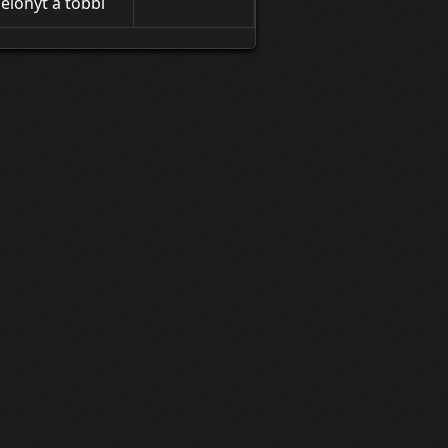
rtó összecsapást
 előnyt a többi
ők
nösebb effekt és
 a lényeg
mmentárral