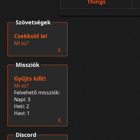
Things
Szövetségek
Csekkold le!
Mi ez?
X
Missziók
Gyűjts killt!
Mi ez?
Felvehető missziók:
Napi: 3
Heti: 2
Havi: 1
X
Discord