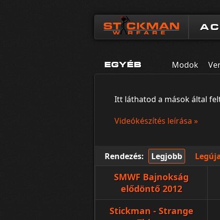
A
Modok
Ve
EGYÉB
Itt láthatod a mások által fe
Videókészítés leírása »
Rendezés:
Legjobb
Legúj
SMWF Bajnokság
elődöntő 2012
Stickman - Strange