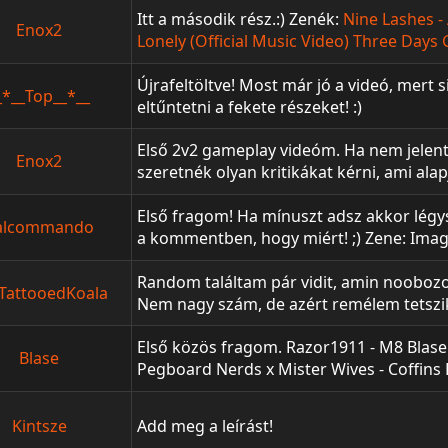
köszönet Albiiiii-nak a segítségért
Itt a második rész.:) Zenék:
Nine Lashes -
Enox2
Lonely (Official Music Video)
Three Days G
Subscribe for youtube.:)
Újrafeltöltve! Most már jó a videó, mert
_*__Top__*__
eltűntetni a fekete részeket! :)
Első 2v2 gameplay videóm. Ha nem jelen
Enox2
szeretnék olyan kritikákat kérni, ami al
gameplay videót tudok csinálni, de ha n
csak idők kérdése. :) Helped by: Zeynos 
Első fragom! Ha mínuszt adsz akkor légy
alcommando
Enox2&[H]oVeR vs. Zeynos&FiFFlaren Z
a kommentben, hogy miért! ;) Zene: Imag
Warriors Használt programok: Stickman
Bandicam
Random találtam pár vidit, amin noobozo
TattooedKoala
Nem nagy szám, de azért remélem tetszi
Első közös fragom. Razor1911 - M8 Blase
Blase
Pegboard Nerds x Mister Wives - Coffins Ki
Heartbreak Programok: Fraps Sony Vega
Kintsze
Add meg a leírást!