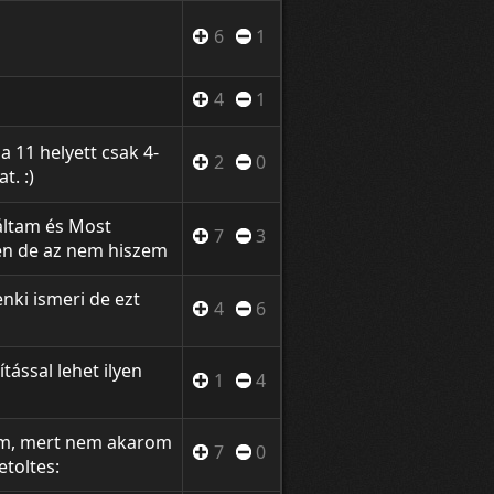
 Screen recorder
6
1
4
1
a 11 helyett csak 4-
2
0
t. :)
áltam és Most
7
3
gén de az nem hiszem
nek akiket
 most kiírom.
nki ismeri de ezt
4
6
ntjeiteket és
tással lehet ilyen
1
4
ltem, mert nem akarom
7
0
etoltes:
od Loves: BE portal.