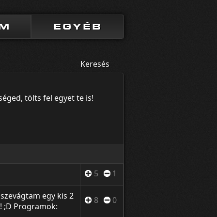
UM
EGYÉB
Keresés
ged, tölts fel egyet te is!
5
1
sszevágtam egy kis 2
8
0
k! ;D Programok: