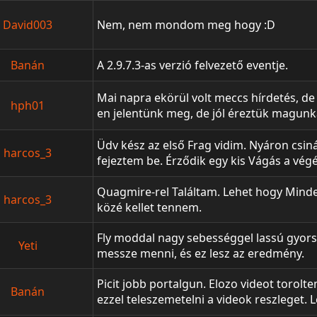
YouCut Video Editor Sony Vegas Vidmore
Zene: Kahn ft. Flowdan - Badman City
David003
Nem, nem mondom meg hogy :D
Banán
A 2.9.7.3-as verzió felvezető eventje.
Mai napra ekörül volt meccs hírdetés, de 
hph01
en jelentünk meg, de jól éreztük magunka
Üdv kész az első Frag vidim. Nyáron csin
harcos_3
fejeztem be. Érződik egy kis Vágás a vé
,hogy halálos lenne. Köszönöm Mindenki
legyilkolhattam. a végén nem írtam ki de
Quagmire-rel Találtam. Lehet hogy Minde
harcos_3
Köszönöm, hogy megnézted. Váróm kome
közé kellet tennem.
Fly moddal nagy sebességgel lassú gyorsí
Yeti
messze menni, és ez lesz az eredmény.
Picit jobb portalgun. Elozo videot toro
Banán
ezzel teleszemetelni a videok reszleget. L
http://www.filedropper.com/stickportalm