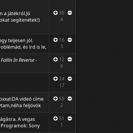
zönjük! Na meg ha
30
 a játékról.Jó
4
sokat segítenétek!)
16
y teljesen jól.
3
blémád, és írd is le,
n. Ui.: sorry a
12
 Fallin In Reverse -
6
24
17
59
noxxal:DA videó címe
2
ytam,néha feljövök
almas köszönet
agyon köszönöm:D
51
vágásra. A vegas
gítettek enoxn
1
. Programok: Sony
 - Sick of It