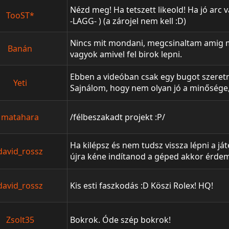
Loves + X: KI portal. Tovabbra is Zodiac k
Nézd meg! Ha tetszett likeold! Ha jó arc va
TooST*
-LAGG- ) (a zárojel nem kell :D)
Nincs mit mondani, megcsinaltam amig 
Banán
vagyok amivel fel birok lepni.
Ebben a videóban csak egy bugot szeret
Yeti
Sajnálom, hogy nem olyan jó a minősége
szereti a 16:10-es felbontásokat, de lega
látszódik
matahara
/félbeszakadt projekt :P/
Ha kilépsz és nem tudsz vissza lépni a já
david_rossz
újra kéne indítanod a géped akkor érd
Kattints az installernél a "Browse" ra ahhoz
telepíteni a játékot!
david_rossz
Kis esti faszkodás :D Köszi Rolex! HQ!
Zsolt35
Bokrok. Óde szép bokrok!