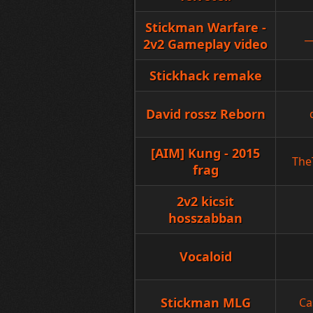
Stickman Warfare -
_
2v2 Gameplay video
Stickhack remake
David rossz Reborn
[AIM] Kung - 2015
The
frag
2v2 kicsit
hosszabban
Vocaloid
Stickman MLG
Ca