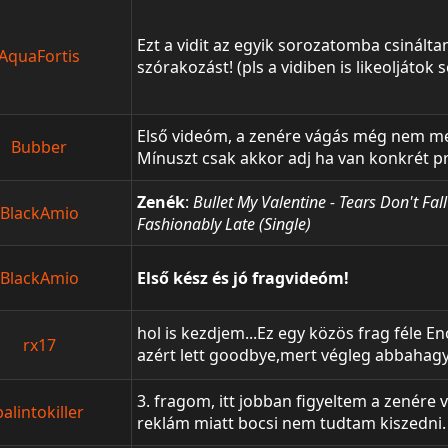
videóban nagyon sok munka volt! Kös
valaki mínuszt ad,az indokolja meg h
Ezt a vidit az egyik sorozatomba csináltam
AquaFortis
szórakozást! (pls a vidiben is likeoljátok 
Első videóm, a zenére vágás még nem meg
Bubber
Mínuszt csak akkor adj ha van konkrét pro
hogy legközelebb ne legyen/kevésbé legye
nohudot elfelejtettem
Zenék
:
Bullet My Valentine - Tears Don't Fall
BlackAmio
Fashionably Late (Single)
BlackAmio
Első kész és jó fragvideóm!
hol is kezdjem...Ez egy közös frag féle E
rx17
azért lett goodbye,mert végleg abbahag
versenyre majd vagy cw-t megnézni.Hat
Enoxnak,az egész videót ő vágta meg,n
3. fragom, itt jobban figyeltem a zenére 
balintokiller
Meg még sok embernek köszönet akik se
reklám miatt bocsi nem tudtam kiszedni
Vegas pro 13.0 Fraps Stickman Zene: Skillet