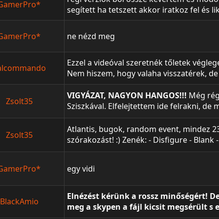
GamerPro*
segített ha tetszett akkor iratkoz fel és li
GamerPro*
ne nézd meg
Ezzel a videóval szeretnék tőletek végleg
alcommando
Nem hiszem, hogy valaha visszatérek, de 
még menni játszani egyszer-kétszer! ;) A
végén található! Remélem tetszik minden
VIGYÁZAT, NAGYON HANGOS!!!
Még rég
Zsolt35
Sziszkával. Elfelejtettem ide felrakni, d
Tudom, fülsértően hangos, de már rég ni
felvétel, nem tudok mit csinálni. :/
Atlantis, bugok, random event, mindez 23
Zsolt35
szórakozást! :) Zenék: - Disfigure - Blank
Script - Superheroes - BeerSeeWalk - Se
BeerSeeWalk - Taposom - BeerSeeWalk - 
GamerPro*
egy vidi
utolsó 3 zenét
Chainz
ajá
Elnézést kérünk a rossz minőségért! D
BlackAmio
meg a skypen a fájl kicsit megsérült s e
elnézést kérünk! Kritikákat kulturált