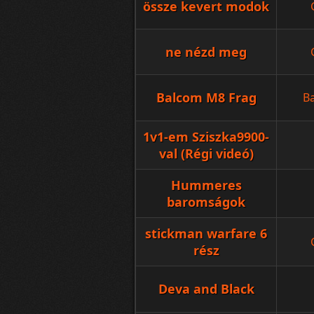
össze kevert modok
ne nézd meg
Balcom M8 Frag
B
1v1-em Sziszka9900-
val (Régi videó)
Hummeres
baromságok
stickman warfare 6
rész
Deva and Black