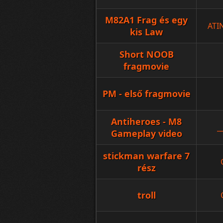
M82A1 Frag és egy
ATI
kis Law
Short NOOB
fragmovie
PM - első fragmovie
Antiheroes - M8
_
Gameplay video
stickman warfare 7
rész
troll