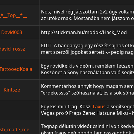
Nos, mivel rég játszottam 2v2 úgy voltam
_*__Top__*__
az utókornak. Mostanába nem játszom oly
is időm berozsdásodni, ami meg is látszi
remélem azért nem hagyott akkora foltot
David003
http://stickman.hu/modok/Hack_Mod
hozzá!
EDIT: A hanganyag egy részét sajnos el k
david_rossz
mert szerzői jogokat sértett -.- pedig na
rá a killeket a fullos videót ezen a linke
http://videa.hu/videok/emberek-vlogok/
Egy rövidke kis videóm, remélem tetszeni
TattooedKoala
david_rossz-reborn-fps-frag-gameplay
Köszönet a Sony használatban való segíts
Kommentárhoz annyit hogy magam sem 
Kintsze
"érdekessss" szóhasználat, és a sok sóha
értelmetlen okfejtés pár helyen, plusz vá
vlogereknek, hogy képesek úgy beszélge
Egy kis minifrag. Köszi
Laxus
a segítsége
mintha valaki lenne. És igazából valamié
Vegas pro 9 Fraps Zene: Hatsune Miku - 
Kagamine Rin - Adult's Toy
Tegnap délután videót csinálni volt ked
sh_made_me
olyan fragvideó gondoltam összedobok v