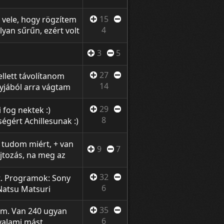
15
 vele, hogy rögzítem
4
an sűrűn, ezért volt
k a videón de
. Jó szórakozást
3
5
27
ellett távolítanom
14
gyjából arra vágtam
n tudjátok megnézni:
stickman-wafrare-
29
 fog nektek :)
-GmEAzGLwou
8
égért Achillesunak :)
tudom miért, + van
9
7
jtozás, na meg az
gatlan. Respect a
tni a semmivel
32
t. Programok: Sony
rt a shadowplay
6
Natsu Matsuri
35
vem. Van 240 ugyan
6
alami mást.