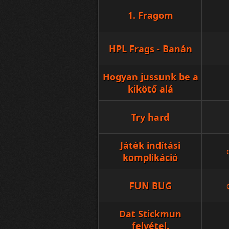
1. Fragom
HPL Frags - Banán
Hogyan jussunk be a
kikötő alá
Try hard
Játék indítási
komplikáció
FUN BUG
Dat Stickmun
felvétel.