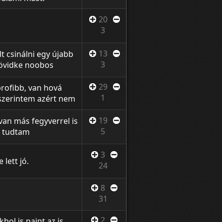
20
3
13
 csinálni egy újabb
3
rövidke noobos
y kéne egy ilyet
egyvert, de
29
profibb, van hová
k :)
1
e szerintem azért nem
agyobb laggokért,
tel közben :/ Szintén
19
an más fegyverrel is
5
m tudtam
egítséget: FasteR,
3
lett jó.
24
8
31
2
ol is paint az is