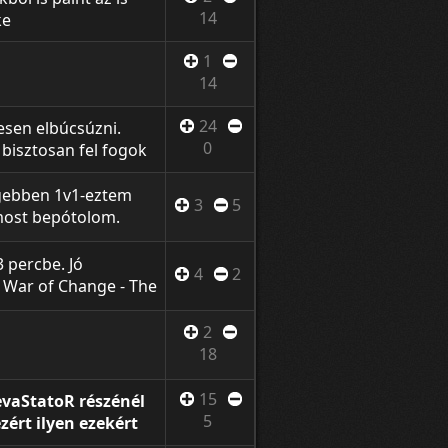
14
ke
1
14
24
esen elbúcsúzni.
0
bisztosan fel fogok
 zenék címe a videó
kinek! :D
ebben 1v1-eztem
3
5
e most bepótolom.
ncs meg az eredeti
 percbe. Jó
4
2
 - War of Change - The
mmi gond -
Hol a pénzem Az
2
18
15
evaStatoR részénél
5
zért ilyen ezekért
an mert ebben a