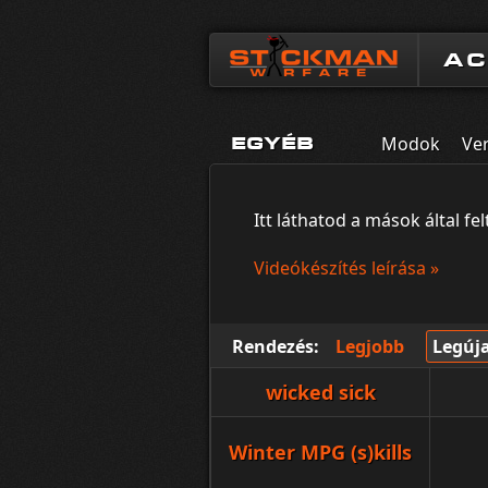
A
Modok
Ve
EGYÉB
Itt láthatod a mások által fe
Videókészítés leírása »
Rendezés:
Legjobb
Legúj
wicked sick
Winter MPG (s)kills