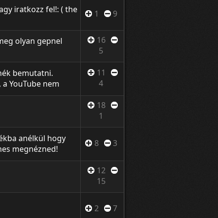
eresere.
gy iratkozz fel!: ( the
1
9
16
meg olyan gepnel
5
11
nék bemutatni.
4
, a YouTube nem
lább a lényeg
18
1
tékba anélkül hogy
8
3
emes megnézned!
 hogy más helyre tudd
12
15
2
7