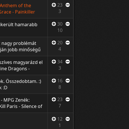
23
 Anthem of the
3
race - Painkiller
30
 sikerült hamarabb
10
20
t nagy problémát
4
apján jobb minőségű
em is kapok mindez
34
Résztvevő játékosok:
szíves magyarázd el
3
ine Dragons -
 Movie Maker
16
k. Összedobtam. :)
8
k :D
23
 - MPG Zenék:
7
ll Paris - Silence of
s 11
12
1