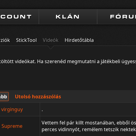
CCOUNT
KLÁN
FÓR
rziók
StickTool
Videók
Hirdetőtábla
ltöltött videókat. Ha szerenéd megmutatni a játékbeli ügyessé
abb
Utolsó hozzászólás
virginguy
.
Vettem fel pár killt mostanában, ebből ö
Supreme
perces vidinnyót, remélem tetszik nekte