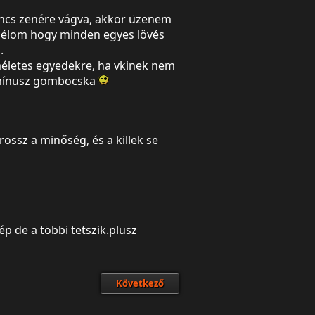
incs zenére vágva, akkor üzenem
 célom hogy minden egyes lövés
.
íméletes egyedekre, ha vkinek nem
a mínusz gombocska
rossz a minőség, és a killek se
ép de a többi tetszik.plusz
Következő