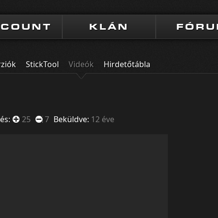
CCOUNT
KLÁN
FÓR
rziók
StickTool
Videók
Hirdetőtábla
és:
25
7
Beküldve:
12 éve