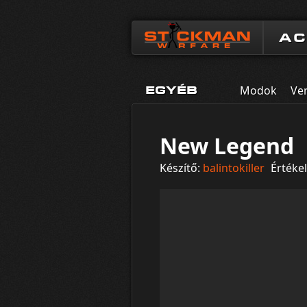
A
Modok
Ve
EGYÉB
New Legend
Készítő:
balintokiller
Értékel