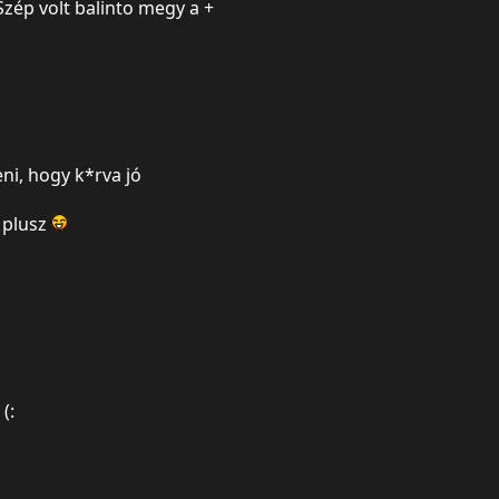
Szép volt balinto megy a +
i, hogy k*rva jó
 plusz
(: