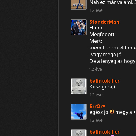
Nah ez már valami. 
12 éve
StanderMan
Hmm.
Megfogott:
Mert:
-nem tudom eldönten
-vagy mega jó
De a lényeg az hogy
12 éve
balintokiller
Kösz gera;)
12 éve
ErrOr*
egész jo
megy a + 
12 éve
balintokiller