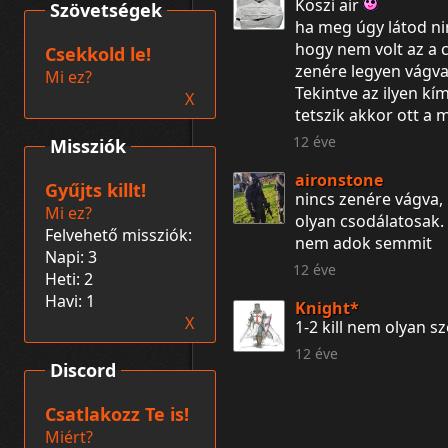
Köszi air
Szövetségek
ha meg úgy látod n
hogy nem volt az a
Csekkold le!
zenére legyen vágva
Mi ez?
Tekintve az ilyen k
X
tetszik akkor ott 
12 éve
Missziók
aironstone
Gyűjts killt!
nincs zenére vágva, 
Mi ez?
olyan csodálatosak.
Felvehető missziók:
nem adok semmit
Napi: 3
12 éve
Heti: 2
Havi: 1
Knight*
X
1-2 kill nem olyan sz
12 éve
Discord
Csatlakozz Te is!
Miért?