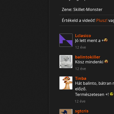
Zene: Skillet-Monster
Értékeld a videót!
Plusz!
va
Lclasico
Jó lett ment a +
12 éve
balintokiller
Kösz mindenki
12 éve
Tinba
Hát balinto, bátran
előző.
Természetesen +!
12 éve
sgtcris