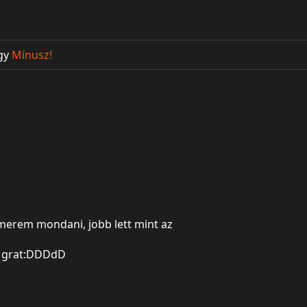
gy
Mínusz!
 merem mondani, jobb lett mint az
grat:DDDdD