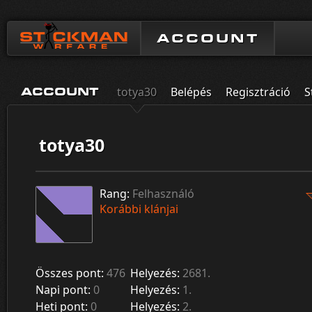
ACCOUNT
totya30
Belépés
Regisztráció
S
ACCOUNT
totya30
Rang:
Felhasználó
Korábbi klánjai
Összes pont:
476
Helyezés:
2681.
Napi pont:
0
Helyezés:
1.
Heti pont:
0
Helyezés:
2.