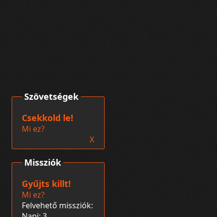
Szövetségek
Csekkold le!
Mi ez?
X
Missziók
Gyűjts killt!
Mi ez?
Felvehető missziók:
Napi: 3