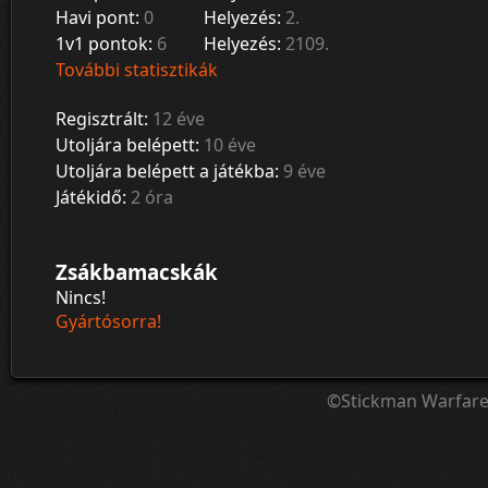
Havi pont:
0
Helyezés:
2.
1v1 pontok:
6
Helyezés:
2109.
További statisztikák
Regisztrált:
12 éve
Utoljára belépett:
10 éve
Utoljára belépett a játékba:
9 éve
Játékidő:
2 óra
Zsákbamacskák
Nincs!
Gyártósorra!
©Stickman Warfar