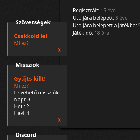
Regisztrált:
15 éve
Utoljára belépett:
3 éve
Szövetségek
Utoljára belépett a játékba:
Játékidő:
18 óra
Csekkold le!
Mi ez?
X
Missziók
Gyűjts killt!
Mi ez?
Felvehető missziók:
Napi: 3
Heti: 2
Havi: 1
X
Discord