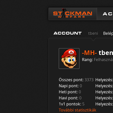
A
tbeni
Belé
ACCOUNT
-MH-
tben
Rang:
Felhaszná
Összes pont:
3373
Helyezés
Napi pont:
0
Helyezés
Heti pont:
0
Helyezés
Havi pont:
0
Helyezés
1v1 pontok:
5
Helyezés
További statisztikák