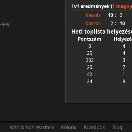
1v1 eredmények (
1 megny
kaszás
10
:
2
kaszás
2
:
10
5 éve
Heti toplista helyezés
Pontszám
Helyezé
8
4
25
4
202
3
25
7
42
1
24
8
©Stickman Warfare
Rólunk
Facebook
Blog