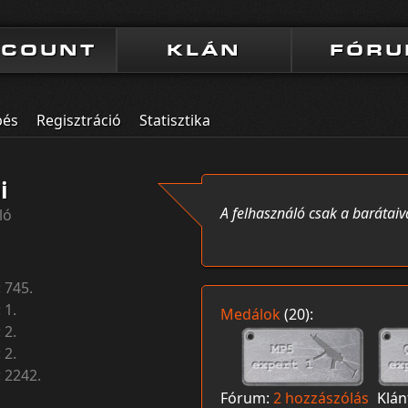
CCOUNT
KLÁN
FÓR
pés
Regisztráció
Statisztika
i
A felhasználó csak a barátaiv
ló
:
745.
:
1.
Medálok
(20):
:
2.
:
2.
:
2242.
Fórum:
2 hozzászólás
Klán