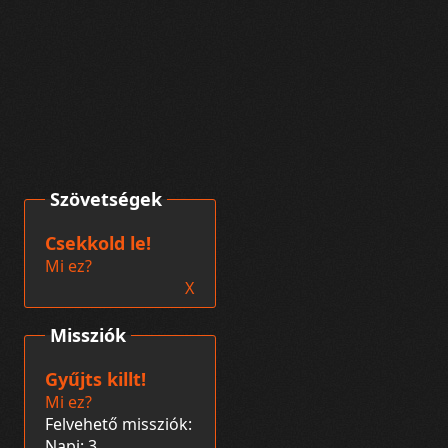
Szövetségek
Csekkold le!
Mi ez?
X
Missziók
Gyűjts killt!
Mi ez?
Felvehető missziók:
Napi: 3