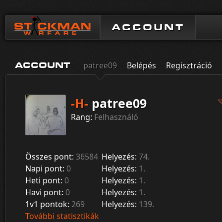
ACCOUNT
patree09
Belépés
Regisztráció
ACCOUNT
-H-
patree09
Rang:
Felhasználó
Összes pont:
36584
Helyezés:
74.
Napi pont:
0
Helyezés:
1.
Heti pont:
0
Helyezés:
1.
Havi pont:
0
Helyezés:
1.
1v1 pontok:
269
Helyezés:
139.
További statisztikák